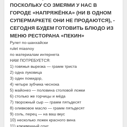
ПОСКОЛЬКУ СО ЗМЕЯМИ У НАС В
ГОРОДЕ «НАПРЯЖЁНКА» (НИ В ОДНОМ
СУПЕРМАРКЕТЕ ОНИ НЕ ПРОДАЮТСЯ), -
СЕГОДНЯ БУДЕМ
ГОТОВИТЬ БЛЮДО ИЗ
МЕНЮ РЕСТОРАНА «ПЕКИН»
Рулет по-шанхайски
rulet miasnoy
по материалам интернета
НАМ ПОТРЕБУЕТСЯ:
1) говяжья вырезка — грамм триста
2) одна луковица
3) один помидор,
4) четыре зубчика чеснока
5) майонез — половина столовой ложки
6) столько же горчицы и мёда
7) творожный сыр — грамм пятьдесят
8) оливковое масло — грамм пятьдесят
9) соль, перец — на ваш вкус
10) несколько ложек красного вина
11) клюквенный соус