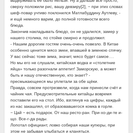
выдерживать её было нельзя. Ну а дальше всё просто,
сверху положили рис, вашу девзиру[2], − при этих словах
шеф-повар учтиво поклонился Матлабуддину Аутлеву, -
и ещё немного варим, до полной готовности всего
блюда.
Закончив накладывать блюдо, он не удалился, замер у
нашего столика, по стойке смирно и продолжил:
- Нашим дорогим гостям очень-очень повезло. В Китае
особенно ценится мясо змеи, впавшей в зимнюю спячку.
У вас сейчас тоже зима, значит, мясо будет самое….
Но мы его не слушали, китайская водка и «столетние
яйца» только разогнали аппетит! Заморскую, а может
быть и нашу отечественную, кто знает? -
пресмыкающееся мы уплетали за обе щёки.
Правда, совсем протрезвели, когда нам принесли счёт и
чайник чая. Предусмотрительные китайцы вовремя
поставили его на стол. Ибо, взглянув на цифры, каждый
из нас закашлял, от образовавшегося комка в горле.
− Цай − есть подарок. От наш ресто-ран. При-хо-ди-те и-
що. Все-г-да рады.
Лопотал официант, ловко собирая наши купюры, при
этом не забывая улыбаться и кланяться.