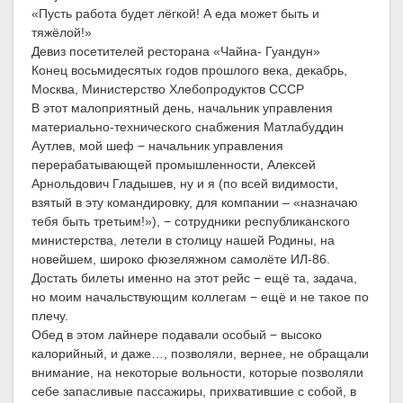
«Пусть работа будет лёгкой! А еда может быть и
тяжёлой!»
Девиз посетителей ресторана «Чайна- Гуандун»
Конец восьмидесятых годов прошлого века, декабрь,
Москва, Министерство Хлебопродуктов СССР
В этот малоприятный день, начальник управления
материально-технического снабжения Матлабуддин
Аутлев, мой шеф − начальник управления
перерабатывающей промышленности, Алексей
Арнольдович Гладышев, ну и я (по всей видимости,
взятый в эту командировку, для компании – «назначаю
тебя быть третьим!»), − сотрудники республиканского
министерства, летели в столицу нашей Родины, на
новейшем, широко фюзеляжном самолёте ИЛ-86.
Достать билеты именно на этот рейс − ещё та, задача,
но моим начальствующим коллегам − ещё и не такое по
плечу.
Обед в этом лайнере подавали особый − высоко
калорийный, и даже…, позволяли, вернее, не обращали
внимание, на некоторые вольности, которые позволяли
себе запасливые пассажиры, прихватившие с собой, в