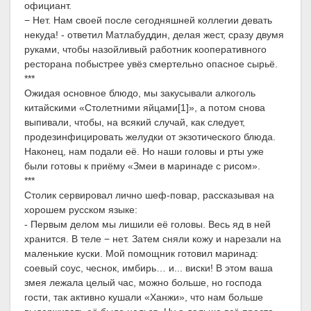
официант.
− Нет. Нам своей после сегодняшней коллегии девать
некуда! - ответил Матлабуддин, делая жест, сразу двумя
руками, чтобы назойливый работник кооперативного
ресторана побыстрее увёз смертельно опасное сырьё.
***
Ожидая основное блюдо, мы закусывали алкоголь
китайскими «Столетними яйцами[1]», а потом снова
выпивали, чтобы, на всякий случай, как следует,
продезинфицировать желудки от экзотического блюда.
Наконец, нам подали её. Но наши головы и рты уже
были готовы к приёму «Змеи в маринаде с рисом».
***
Столик сервировал лично шеф-повар, рассказывая на
хорошем русском языке:
- Первым делом мы лишили её головы. Весь яд в ней
хранится. В теле − нет. Затем сняли кожу и нарезали на
маленькие куски. Мой помощник готовил маринад:
соевый соус, чеснок, имбирь… и... виски! В этом ваша
змея лежала целый час, можно больше, но господа
гости, так активно кушали «Ханжи», что нам больше