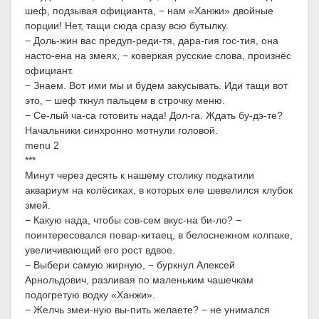
шеф, подзывая официанта, − нам «Ханжи» двойные
порции! Нет, тащи сюда сразу всю бутылку.
− Доль-жин вас предуп-реди-тя, дара-гия гос-тия, она
насто-ена на змеях, − коверкая русские слова, произнёс
официант.
− Знаем. Вот ими мы и будем закусывать. Иди тащи вот
это, − шеф ткнул пальцем в строчку меню.
− Се-лый ча-са готовить нада! Дол-га. Ждать бу-дэ-те?
Начальники синхронно мотнули головой.
menu 2
***
Минут через десять к нашему столику подкатили
аквариум на колёсиках, в которых еле шевелился клубок
змей.
− Какую нада, чтобы сов-сем вкус-на би-ло? −
поинтересовался повар-китаец, в белоснежном колпаке,
увеличивающий его рост вдвое.
− Выбери самую жирную, − буркнул Алексей
Арнольдович, разливая по маленьким чашечкам
подогретую водку «Ханжи».
− Желчь змеи-ную вы-пить желаете? − не унимался