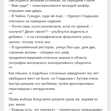
светящимся зелёным огоньком, на переднем стекле.
− Вам куда? − поинтересовался молодой шофёр,
открывая нам дверь.
− В Чайна- Гуандун, куда же ещё, − буркнул Гладышев,
плюхаясь на переднее сидение.
− Почти семь тысяч километров, если по прямой, −
осилите? Денег хватит? − улыбнулся водитель и
добавил, − я на географическом факультете учусь,
заочно, потому точно зна…
− В одноимённый ресторан, улица Лао-цзы, дом два,
строение восемь − оборвал его шеф,
продемонстрировав отличное знание в области
географии московского кооперативного общепита.
***
Как обычно, в подобных столичных заведениях тех лет
свободных мест не было, но Гладышев с Аутлев очень
быстро решили эту проблему, путём красноречивых
переговоров с метрдотелем.
***
Права выбора блюд меня решили сразу же, вырвав из
рук, меню.
− Будешь есть, что принесут, − громогласно скомандовал