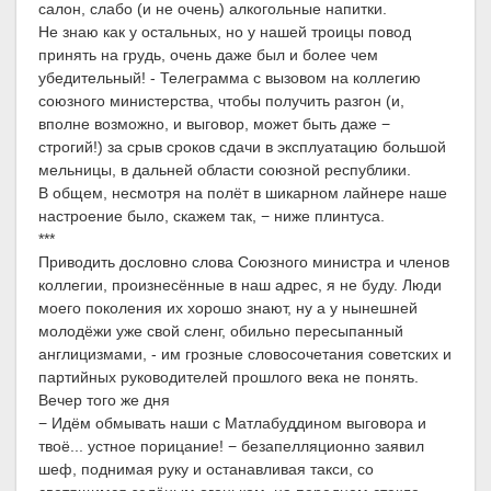
салон, слабо (и не очень) алкогольные напитки.
Не знаю как у остальных, но у нашей троицы повод
принять на грудь, очень даже был и более чем
убедительный! - Телеграмма с вызовом на коллегию
союзного министерства, чтобы получить разгон (и,
вполне возможно, и выговор, может быть даже −
строгий!) за срыв сроков сдачи в эксплуатацию большой
мельницы, в дальней области союзной республики.
В общем, несмотря на полёт в шикарном лайнере наше
настроение было, скажем так, − ниже плинтуса.
***
Приводить дословно слова Союзного министра и членов
коллегии, произнесённые в наш адрес, я не буду. Люди
моего поколения их хорошо знают, ну а у нынешней
молодёжи уже свой сленг, обильно пересыпанный
англицизмами, - им грозные словосочетания советских и
партийных руководителей прошлого века не понять.
Вечер того же дня
− Идём обмывать наши с Матлабуддином выговора и
твоё... устное порицание! − безапелляционно заявил
шеф, поднимая руку и останавливая такси, со