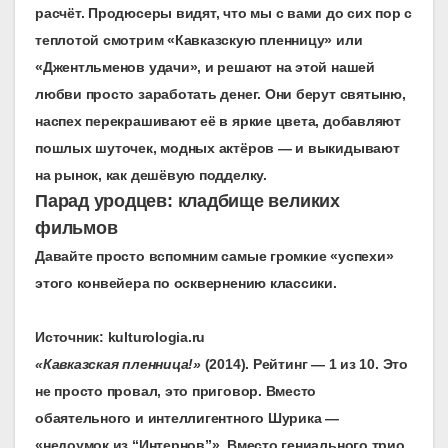
расчёт. Продюсеры видят, что мы с вами до сих пор с
теплотой смотрим «Кавказскую пленницу» или
«Джентльменов удачи», и решают на этой нашей
любви просто заработать денег. Они берут святыню,
наспех перекрашивают её в яркие цвета, добавляют
пошлых шуточек, модных актёров — и выкидывают
на рынок, как дешёвую подделку.
Парад уродцев: кладбище великих
фильмов
Давайте просто вспомним самые громкие «успехи»
этого конвейера по осквернению классики.
Источник: kulturologia.ru
«Кавказская пленница!»
(2014). Рейтинг — 1 из 10. Это
не просто провал, это приговор. Вместо
обаятельного и интеллигентного Шурика —
«недоумок из “Интернов”». Вместо гениального трио