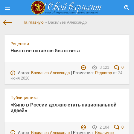
На главную
» Васильев Александр
Рецензии
Ничто не остаётся без ответа
3 121
0
Автор:
Васильев Александр
| Разместил:
Редактор
от
24
июня 2026
Публицистика
«Кино в России должно стать национальной
идеей»
2 104
0
Автор:
Васильев Александр
| Разместил:
Владимир