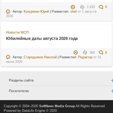
1 633
0
Автор:
Кукурекин Юрий
| Разместил:
shef
от
1 августа
2026
Новости МСП
Юбилейные даты августа 2026 года
360
0
Автор:
Стародымов Николай
| Разместил:
Редактор
от
31
июля 2026
Разделы сайта
Посетителю
Copyright © 2004–2020
SoftNews Media Group
All Rights Reserved.
Powered by DataLife Engine © 2020