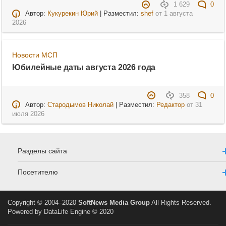
1 629
0
Автор:
Кукурекин Юрий
| Разместил:
shef
от
1 августа
2026
Новости МСП
Юбилейные даты августа 2026 года
358
0
Автор:
Стародымов Николай
| Разместил:
Редактор
от
31
июля 2026
Разделы сайта
Посетителю
Copyright © 2004–2020
SoftNews Media Group
All Rights Reserved.
Powered by DataLife Engine © 2020