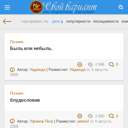
сортировать по:
дате
популярности
посещаемости
ком
На главную
» Материалы за 04.08.2009
Поэзия
Быль или небыль.
2 696
0
Автор:
Надежда
| Разместил:
Надежда
от
4 августа
2009
Поэзия
блудословие
2 680
0
Автор:
Уфимов Петр
| Разместил:
peteruf
от
4 августа
2009