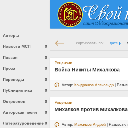
Авторы
сортировать по:
дате
Новости МСП
0
Поэзия
0
На главную
» Материалы за 3
Рецензии
Проза
0
Война Никиты Михалкова
Переводы
0
Автор:
Кондрашов Александр
| Разме
Публицистика
0
Острослов
0
Рецензии
Михалков против Михалкова
Авторская песня
0
Литературоведение
0
Автор:
Максимов Андрей
| Размести