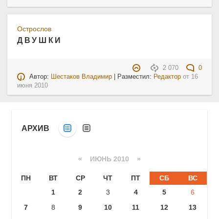
Острослов
Д В У Ш К И
2 070
0
Автор:
Шестаков Владимир
| Разместил:
Редактор
от
16
июня 2010
АРХИВ
«
ИЮНЬ 2010
»
ПН
ВТ
СР
ЧТ
ПТ
СБ
ВС
1
2
3
4
5
6
7
8
9
10
11
12
13