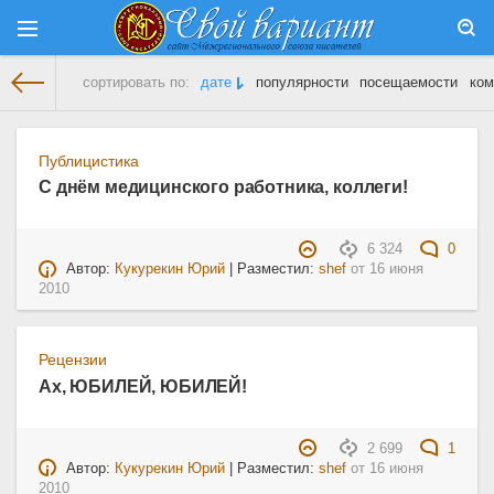
сортировать по:
дате
популярности
посещаемости
ком
На главную
» Материалы за 16.06.2010
Публицистика
С днём медицинского работника, коллеги!
6 324
0
Автор:
Кукурекин Юрий
| Разместил:
shef
от
16 июня
2010
Рецензии
Ах, ЮБИЛЕЙ, ЮБИЛЕЙ!
2 699
1
Автор:
Кукурекин Юрий
| Разместил:
shef
от
16 июня
2010