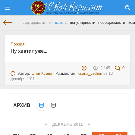
сортировать по:
дате
популярности
посещаемости
ком
На главную
» Материалы за 13.12.2011
Поэзия
Ну хватит уже...
2 145
0
Автор:
Етон Ксана
| Разместил:
ksana_yethon
от
13
декабря 2011
АРХИВ
«
ДЕКАБРЬ 2011
»