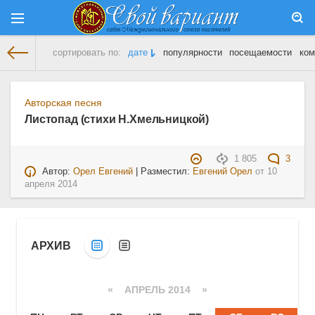
сортировать по:
дате
популярности
посещаемости
ком
На главную
» Материалы за 10.04.2014
Авторская песня
Листопад (стихи Н.Хмельницкой)
1 805
3
Автор:
Орел Евгений
| Разместил:
Евгений Орел
от
10
апреля 2014
АРХИВ
«
АПРЕЛЬ 2014
»