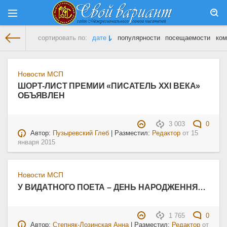
сортировать по:
дате
популярности
посещаемости
ком
На главную
» Материалы за 15.01.2015
Новости МСП
ШОРТ-ЛИСТ ПРЕМИИ «ПИСАТЕЛЬ ХХI ВЕКА»
ОБЪЯВЛЕН
3 003
0
Автор:
Пузыревский Глеб
| Разместил:
Редактор
от
15
января 2015
Новости МСП
У ВИДАТНОГО ПОЕТА – ДЕНЬ НАРОДЖЕННЯ…
1 765
0
Автор:
Степняк-Лозинская Анна
| Разместил:
Редактор
от