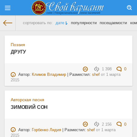
сортировать по:
дате
популярности
посещаемости
ком
На главную
» Материалы за 01.03.2015
Поэзия
ДРУГУ
1 398
0
Автор:
Климов Владимир
| Разместил:
shef
от
1 марта
2015
Авторская песня
ЗИМОВИЙ СОН
2 156
0
Автор:
Горбенко Лидия
| Разместил:
shef
от
1 марта
2015