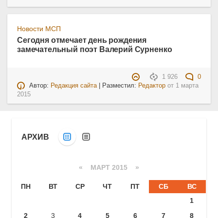
Новости МСП
Сегодня отмечает день рождения
замечательный поэт Валерий Сурненко
1 926
0
Автор:
Редакция сайта
| Разместил:
Редактор
от
1 марта
2015
АРХИВ
«
МАРТ 2015
»
ПН
ВТ
СР
ЧТ
ПТ
СБ
ВС
1
2
3
4
5
6
7
8