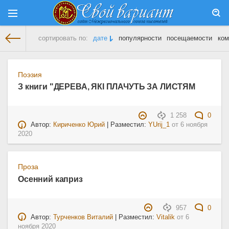
сортировать по:
дате
популярности
посещаемости
ком
На главную
» Материалы за 06.11.2020
Поэзия
З книги "ДЕРЕВА, ЯКІ ПЛАЧУТЬ ЗА ЛИСТЯМ
1 258
0
Автор:
Кириченко Юрий
| Разместил:
YUrij_1
от
6 ноября
2020
Проза
Осенний каприз
957
0
Автор:
Турченков Виталий
| Разместил:
Vitalik
от
6
ноября 2020