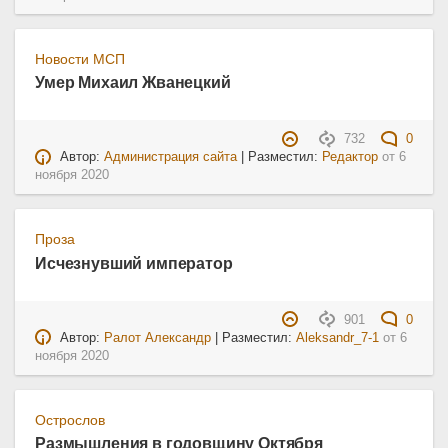
Новости МСП
Умер Михаил Жванецкий
732
0
Автор:
Администрация сайта
| Разместил:
Редактор
от
6
ноября 2020
Проза
Исчезнувший император
901
0
Автор:
Ралот Александр
| Разместил:
Aleksandr_7-1
от
6
ноября 2020
Острослов
Размышления в годовщину Октября