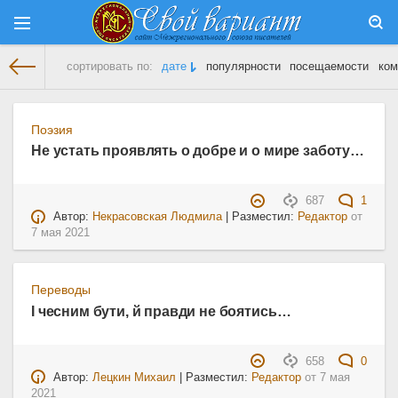
сортировать по:
дате
популярности
посещаемости
ком
На главную
» Материалы за 07.05.2021
Поэзия
Не устать проявлять о добре и о мире заботу…
687
1
Автор:
Некрасовская Людмила
| Разместил:
Редактор
от
7 мая 2021
Переводы
І чесним бути, й правди не боятись…
658
0
Автор:
Лецкин Михаил
| Разместил:
Редактор
от
7 мая
2021