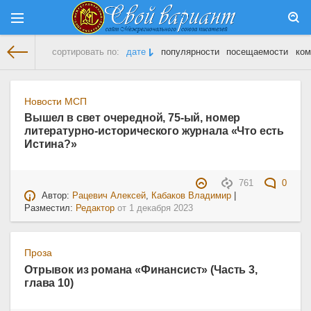
сортировать по:
дате
популярности
посещаемости
ком
На главную
» Материалы за 01.12.2023
Новости МСП
Вышел в свет очередной, 75-ый, номер
литературно-исторического журнала «Что есть
Истина?»
761
0
Автор:
Рацевич Алексей
,
Кабаков Владимир
|
Разместил:
Редактор
от
1 декабря 2023
Проза
Отрывок из романа «Финансист» (Часть 3,
глава 10)