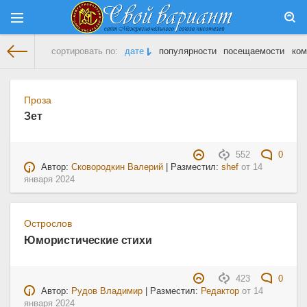
сортировать по:
дате
популярности
посещаемости
ком
На главную
» Материалы за 14.01.2024
Проза
Зет
552
0
Автор:
Сковородкин Валерий
| Разместил:
shef
от
14
января 2024
Острослов
Юмористические стихи
423
0
Автор:
Рудов Владимир
| Разместил:
Редактор
от
14
января 2024