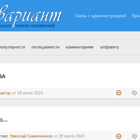
Связь с администрацией
Пра
популярности
посещаемости
комментариям
алфавиту
8.07.2024
ВА
актор
от
28 июля 2024
ло…
стил:
Николай Семенченков
от
28 июля 2024