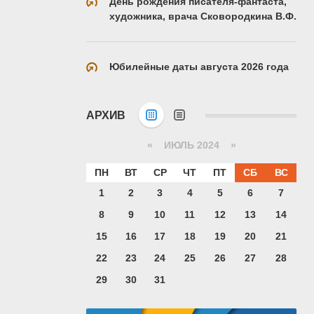
День рождения писателя-фантаста,
художника, врача Сковородкина В.Ф.
Юбилейные даты августа 2026 года
АРХИВ
«
ИЮЛЬ 2024
»
ПН
ВТ
СР
ЧТ
ПТ
СБ
ВС
1
2
3
4
5
6
7
8
9
10
11
12
13
14
15
16
17
18
19
20
21
22
23
24
25
26
27
28
29
30
31