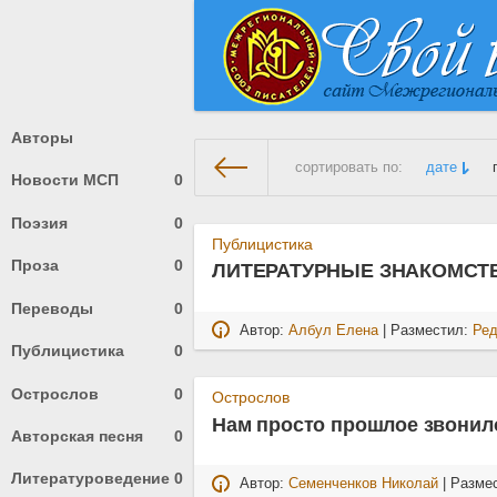
Авторы
сортировать по:
дате
Новости МСП
0
Поэзия
0
На главную
» Материалы за 2
Публицистика
Проза
0
ЛИТЕРАТУРНЫЕ ЗНАКОМСТ
Переводы
0
Автор:
Албул Елена
| Разместил:
Ред
Публицистика
0
Острослов
0
Острослов
Нам просто прошлое звони
Авторская песня
0
Литературоведение
0
Автор:
Семенченков Николай
| Разме