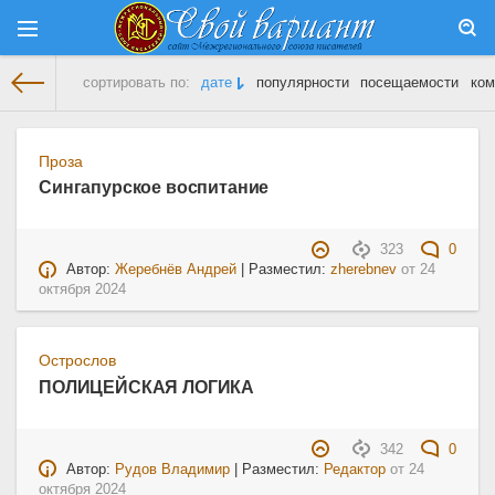
сортировать по:
дате
популярности
посещаемости
ком
На главную
» Материалы за 24.10.2024
Проза
Сингапурское воспитание
323
0
Автор:
Жеребнёв Андрей
| Разместил:
zherebnev
от
24
октября 2024
Острослов
ПОЛИЦЕЙСКАЯ ЛОГИКА
342
0
Автор:
Рудов Владимир
| Разместил:
Редактор
от
24
октября 2024