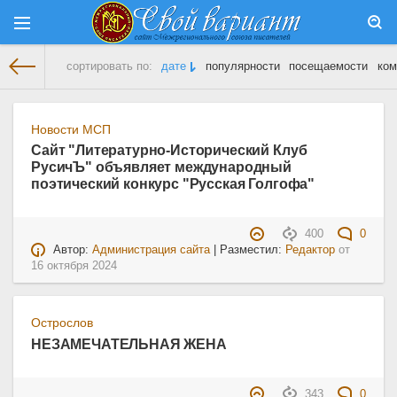
сортировать по:
дате
популярности
посещаемости
ком
На главную
» Материалы за 16.10.2024
Новости МСП
Сайт "Литературно-Исторический Клуб
РусичЪ" объявляет международный
поэтический конкурс "Русская Голгофа"
400
0
Автор:
Администрация сайта
| Разместил:
Редактор
от
16 октября 2024
Острослов
НЕЗАМЕЧАТЕЛЬНАЯ ЖЕНА
343
0