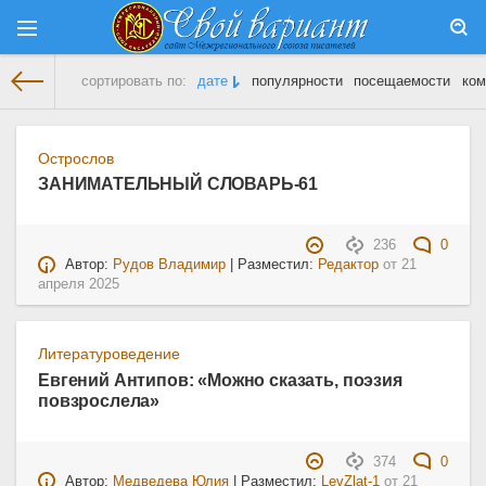
сортировать по:
дате
популярности
посещаемости
ком
На главную
» Материалы за 21.04.2025
Острослов
ЗАНИМАТЕЛЬНЫЙ СЛОВАРЬ-61
236
0
Автор:
Рудов Владимир
| Разместил:
Редактор
от
21
апреля 2025
Литературоведение
Евгений Антипов: «Можно сказать, поэзия
повзрослела»
374
0
Автор:
Медведева Юлия
| Разместил:
LevZlat-1
от
21