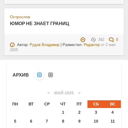
Острослов
ЮМОР НЕ ЗНАЕТ ГРАНИЦ
342
0
Автор:
Рудов Владимир
| Разместил:
Редактор
от
2 мая
2025
АРХИВ
«
МАЙ 2025
»
ПН
ВТ
СР
ЧТ
ПТ
СБ
ВС
1
2
3
4
5
6
7
8
9
10
11