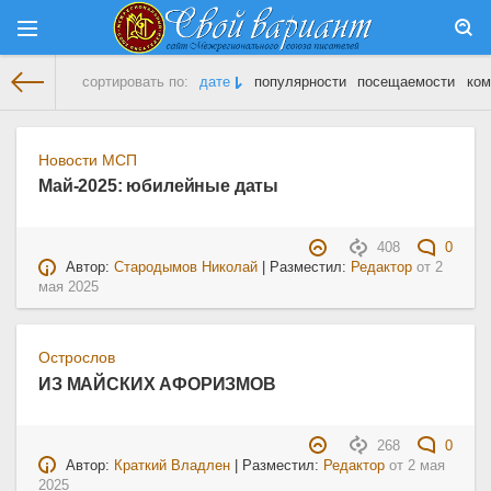
сортировать по:
дате
популярности
посещаемости
ком
На главную
» Материалы за 02.05.2025
Новости МСП
Май-2025: юбилейные даты
408
0
Автор:
Стародымов Николай
| Разместил:
Редактор
от
2
мая 2025
Острослов
ИЗ МАЙСКИХ АФОРИЗМОВ
268
0
Автор:
Краткий Владлен
| Разместил:
Редактор
от
2 мая
2025