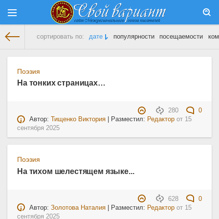
сортировать по:
дате
популярности
посещаемости
ком
На главную
» Материалы за 15.09.2025
Поэзия
На тонких страницах…
280
0
Автор:
Тищенко Виктория
| Разместил:
Редактор
от
15
сентября 2025
Поэзия
На тихом шелестящем языке...
628
0
Автор:
Золотова Наталия
| Разместил:
Редактор
от
15
сентября 2025