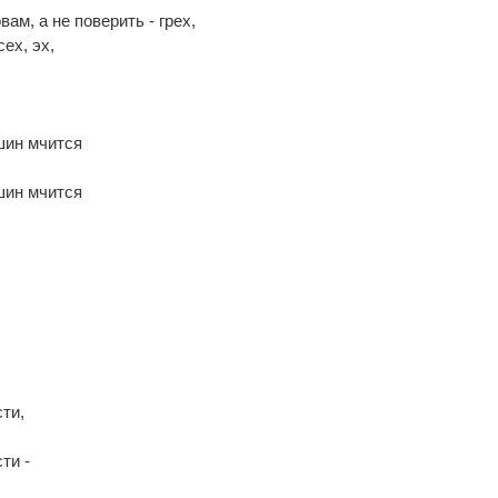
вам, а не поверить - грех,
ех, эх,
шин мчится
шин мчится
ти,
ти -