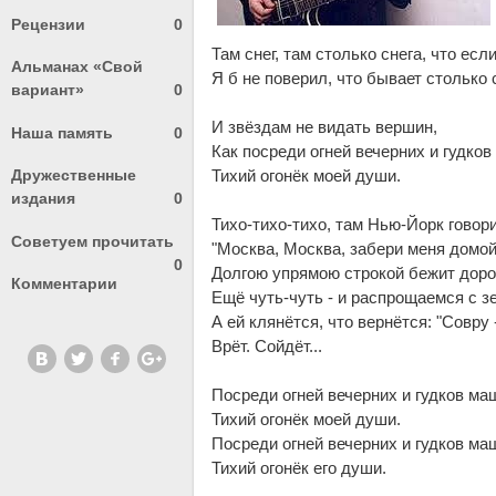
Рецензии
0
Там снег, там столько снега, что есл
Альманах «Свой
Я б не поверил, что бывает столько 
вариант»
0
И звёздам не видать вершин,
Наша память
0
Как посреди огней вечерних и гудко
Дружественные
Тихий огонёк моей души.
издания
0
Тихо-тихо-тихо, там Нью-Йорк говор
Советуем прочитать
"Москва, Москва, забери меня домой
0
Долгою упрямою строкой бежит дорог
Комментарии
Ещё чуть-чуть - и распрощаемся с з
А ей клянётся, что вернётся: "Совру 
Врёт. Сойдёт...
Посреди огней вечерних и гудков ма
Тихий огонёк моей души.
Посреди огней вечерних и гудков ма
Тихий огонёк его души.