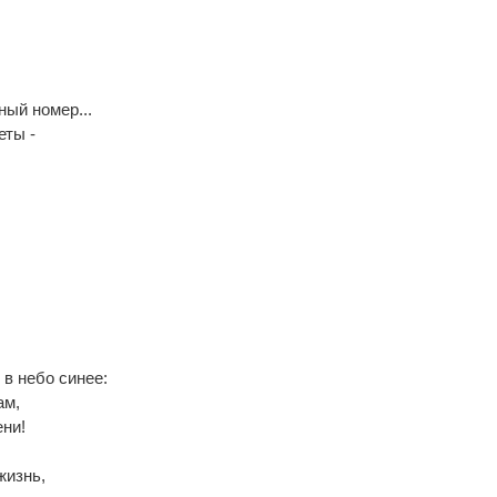
ный номер...
еты -
 в небо синее:
ам,
ени!
жизнь,