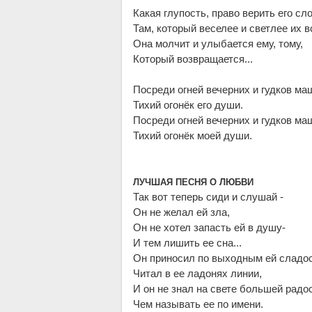
Какая глупость, право верить его сло
Там, который веселее и светлее их вс
Она молчит и улыбается ему, тому,
Который возвращается...
Посреди огней вечерних и гудков ма
Тихий огонёк его души.
Посреди огней вечерних и гудков ма
Тихий огонёк моей души.
ЛУЧШАЯ ПЕСНЯ О ЛЮБВИ
Так вот теперь сиди и слушай -
Он не желал ей зла,
Он не хотел запасть ей в душу-
И тем лишить ее сна...
Он приносил по выходным ей сладос
Читал в ее ладонях линии,
И он не знал на свете большей радос
Чем называть ее по имени.