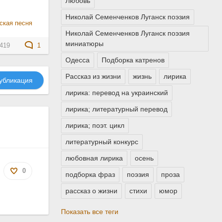
Любовь
Николай Семенченков Луганск поэзия
ская песня
Николай Семенченков Луганск поэзия
миниатюры
419
1
Одесса
Подборка катренов
Рассказ из жизни
жизнь
лирика
убликация
лирика: перевод на украинский
лирика; литературный перевод
лирика; поэт. цикл
литературный конкурс
любовная лирика
осень
0
подборка фраз
поэзия
проза
рассказ о жизни
стихи
юмор
Показать все теги