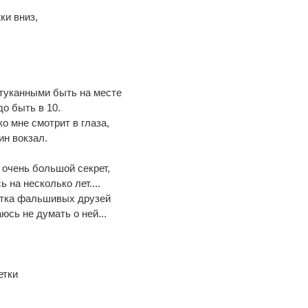
ки вниз,
стуканными быть на месте
до быть в 10.
о мне смотрит в глаза,
н вокзал.
 очень большой секрет,
 на несколько лет....
ятка фальшивых друзей
юсь не думать о ней...
етки