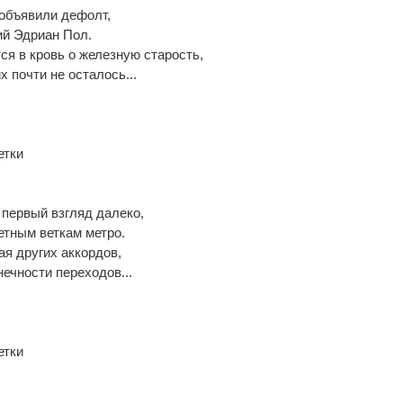
объявили дефолт,
ий Эдриан Пол.
я в кровь о железную старость,
 почти не осталось...
етки
первый взгляд далеко,
етным веткам метро.
ая других аккордов,
нечности переходов...
етки