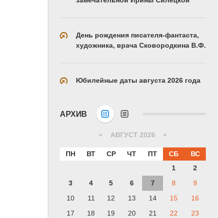
День рождения писателя-фантаста,
художника, врача Сковородкина В.Ф.
Юбилейные даты августа 2026 года
АРХИВ
«
АВГУСТ 2026 »
ПН
ВТ
СР
ЧТ
ПТ
СБ
ВС
1
2
3
4
5
6
7
8
9
10
11
12
13
14
15
16
17
18
19
20
21
22
23