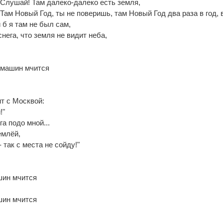
Слушай! Там далеко-далеко есть земля,
Там Новый Год, ты не поверишь, там Новый Год два раза в год, во
и б я там не был сам,
снега, что земля не видит неба,
в машин мчится
ит с Москвой:
!"
а подо мной...
емлёй,
- так с места не сойду!"
шин мчится
шин мчится