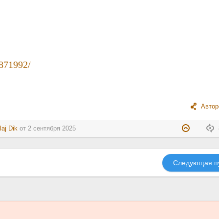
/871992/
Автор
laj Dik
от
2 сентября 2025
Следующая п