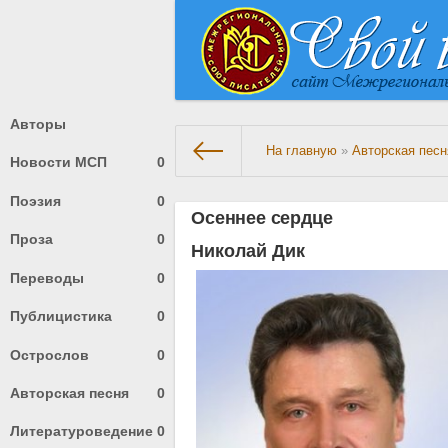
Авторы
На главную
»
Авторская песн
Новости МСП
0
Поэзия
0
Осеннее сердце
Проза
0
Николай Дик
Переводы
0
Публицистика
0
Острослов
0
Авторская песня
0
Литературоведение
0