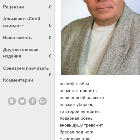
Рецензии
0
Альманах «Свой
вариант»
0
Наша память
0
Дружественные
издания
0
Советуем прочитать
0
Комментарии
пылкой любви…
не может принять -
если первой на свете
не смог уберечь,
то второй не найти.
Коварная осень
вновь душу тревожит,
бросая под ноги
с листвою года…