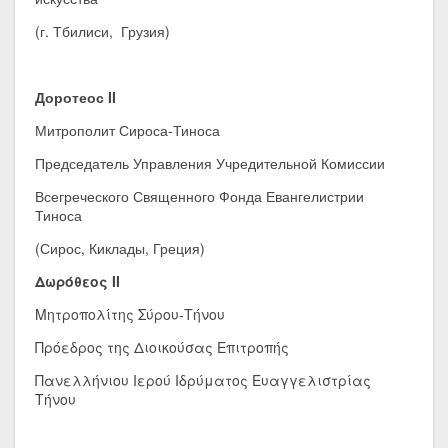
(г. Тбилиси, Грузия)
Доротеос
II
Митрополит Сироса-Тиноса
Председатель Управления Учредительной Комиссии
Всегреческого Священного Фонда Евангелистрии
Тиноса
(Сирос, Киклады, Греция)
Δωρόθεος
II
Μητροπολίτης Σύρου-Τήνου
Πρόεδρος της Διοικούσας Επιτροπής
Πανελλήνιου Ιερού Ιδρύματος Ευαγγελιστρίας
Τήνου