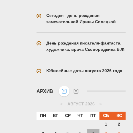
Сегодня - день рождения
замечательной Ирины Силецкой
День рождения писателя-фантаста,
художника, врача Сковородкина В.Ф.
Юбилейные даты августа 2026 года
АРХИВ
«
АВГУСТ 2026 »
ПН
ВТ
СР
ЧТ
ПТ
СБ
ВС
1
2