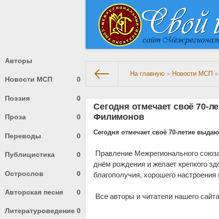
Авторы
На главную
»
Новости МСП
» 
Новости МСП
0
Поэзия
0
Сегодня отмечает своё 70-л
Филимонов
Проза
0
Сегодня отмечает своё 70-летие выда
Переводы
0
Правление Межрегионального союза
Публицистика
0
днём рождения и желает крепкого зд
Острослов
0
благополучия, хорошего настроения 
Авторская песня
0
Все авторы и читатели нашего сайт
Литературоведение
0