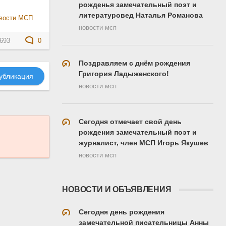
рожденья замечательный поэт и
литературовед Наталья Романова
вости МСП
новости мсп
693
0
Поздравляем с днём рождения
Григория Ладыженского!
убликация
новости мсп
Сегодня отмечает свой день
рождения замечательный поэт и
журналист, член МСП Игорь Якушев
новости мсп
НОВОСТИ И ОБЪЯВЛЕНИЯ
Сегодня день рождения
замечательной писательницы Анны