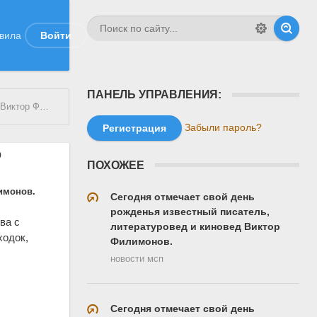
вила
Войти
ПАНЕЛЬ УПРАВЛЕНИЯ:
 Филимонов
Забыли пароль?
Регистрация
р
ПОХОЖЕЕ
имонов.
Сегодня отмечает свой день
рожденья известный писатель,
ва с
литературовед и киновед Виктор
ходок,
Филимонов.
новости мсп
Сегодня отмечает свой день