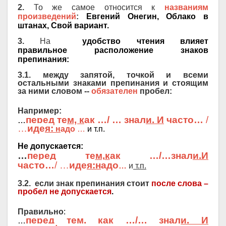
2.
То же самое относится к
названиям
произведений
:
Евгений Онегин, Облако в
штанах, Свой вариант.
3.
На
удобство чтения влияет
правильное
расположение знаков
препинания:
3.1. между запятой, точкой и всеми
остальными знаками препинания и стоящим
за ними словом --
обязателен
пробел:
Например:
перед те
м, к
ак
…/ …
знал
и. И
часто
…
/
…
…
иде
я:
н
адо
…
и т.п.
Не допускается:
…
перед те
м,к
ак …/…
знал
и.И
часто
…
/ …
иде
я:
н
адо
…
и
т.п.
3.2. если знак препинания стоит
после слова –
пробел не допускается
.
Правильно
:
перед те
м, к
ак
…/…
знал
и. И
…