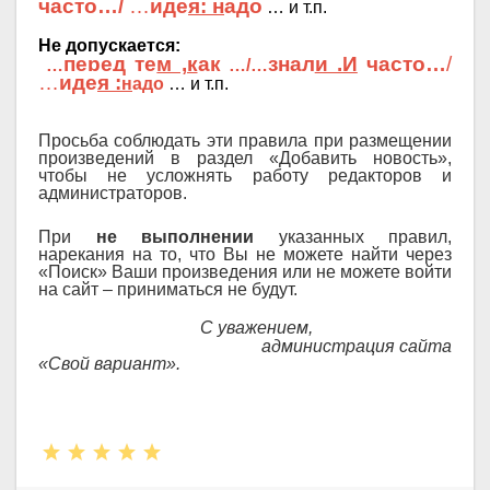
часто
…/
…
иде
я:
н
адо
… и т.п.
Не допускается
:
перед те
м ,к
ак
знал
и .И
часто
…
/
…
…/…
…
иде
я :
н
адо
… и т.п.
Просьба соблюдать эти правила при размещении
произведений в раздел «Добавить новость»,
чтобы не усложнять работу редакторов и
администраторов.
При
не выполнении
указанных правил,
нарекания на то, что Вы не можете найти через
«Поиск» Ваши произведения или не можете войти
на сайт – приниматься не будут.
С уважением,
администрация сайта
«Свой вариант».