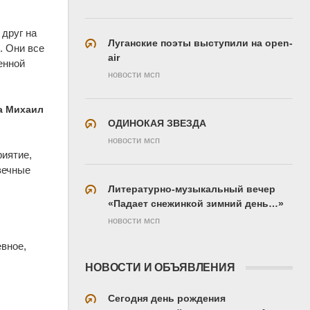
 друг на
Луганские поэты выступили на open-
. Они все
air
енной
новости мсп
а Михаил
ОДИНОКАЯ ЗВЕЗДА
новости мсп
риятие,
вечные
Литературно-музыкальный вечер
«Падает снежинкой зимний день…»
новости мсп
евное,
НОВОСТИ И ОБЪЯВЛЕНИЯ
Сегодня день рождения