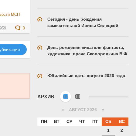
вости МСП
Сегодня - день рождения
замечательной Ирины Силецкой
959
0
День рождения писателя-фантаста,
убликация
художника, врача Сковородкина В.Ф.
Юбилейные даты августа 2026 года
АРХИВ
«
АВГУСТ 2026 »
ПН
ВТ
СР
ЧТ
ПТ
СБ
ВС
1
2