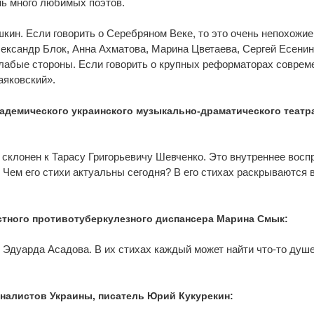
нь много любимых поэтов.
шкин. Если говорить о Серебряном Веке, то это очень непохожие
ександр Блок, Анна Ахматова, Марина Цветаева, Сергей Есенин
слабые стороны. Если говорить о крупных реформаторах соврем
аяковский».
кадемического украинского музыкально-драматического театр
я склонен к Тарасу Григорьевичу Шевченко. Это внутреннее восп
 Чем его стихи актуальны сегодня? В его стихах раскрываются 
стного противотуберкулезного диспансера Марина Смык:
 Эдуарда Асадова. В их стихах каждый может найти что-то душ
рналистов Украины, писатель Юрий Кукурекин: