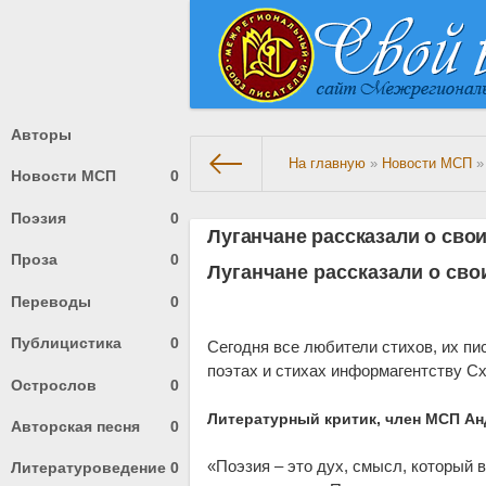
Авторы
На главную
»
Новости МСП
»
Новости МСП
0
Поэзия
0
Луганчане рассказали о сво
Проза
0
Луганчане рассказали о св
Переводы
0
Публицистика
0
Сегодня все любители стихов, их п
поэтах и стихах информагентству Cxi
Острослов
0
Литературный критик, член МСП Ан
Авторская песня
0
«Поэзия – это дух, смысл, который в
Литературоведение
0