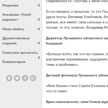
современности. Поэтому у меня оче
Рецензии
0
Если говорить о прошлом, то это Пу
Альманах «Свой
друга поэты: Велимир Хлебников, Ал
вариант»
0
разные, все имеют свои сильные и 
поэзии, то это, конечно, Владимир М
Наша память
0
Дружественные
Директор Луганского областного а
издания
0
Кошевой:
Советуем прочитать
«Больше всего, как это ни странно, 
0
внутренние переживания, ощущения.
Комментарии
темы и проблемы».
Детский фтизиатр Луганского обла
«Мне близки стихи Сергея Есенина и
что-то свое».
Врач-сексопатолог, член Союза жу