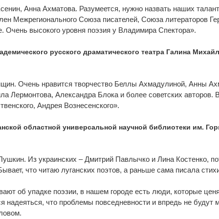
сенин, Анна Ахматова. Разумеется, нужно назвать наших талан
член Межрегионального Союза писателей, Союза литераторов Ге
е. Очень высокого уровня поэзия у Владимира Спектора».
кадемического русского драматического театра Галина Михай
нщин. Очень нравится творчество Беллы Ахмадулиной, Анны Ах
ла Лермонтова, Александра Блока и более советских авторов. 
твенского, Андрея Вознесенского».
нской областной универсальной научной библиотеки им. Гор
Пушкин. Из украинских – Дмитрий Павлычко и Лина Костенко, по
ывает, что читаю луганских поэтов, а раньше сама писала стих
вают об упадке поэзии, в нашем городе есть люди, которые ценя
ся надеяться, что проблемы повседневности и впредь не будут 
ловом.