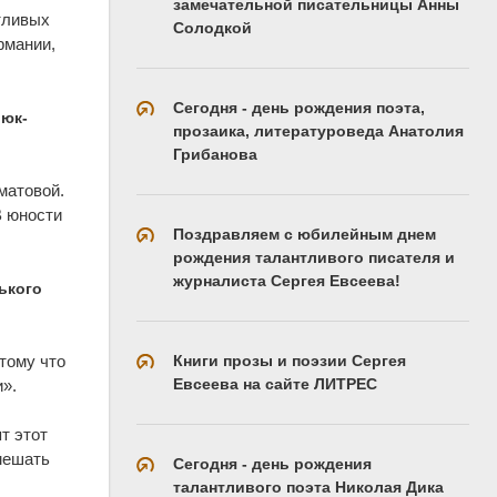
замечательной писательницы Анны
тливых
Солодкой
рмании,
Сегодня - день рождения поэта,
люк-
прозаика, литературоведа Анатолия
Грибанова
матовой.
В юности
Поздравляем с юбилейным днем
рождения талантливого писателя и
журналиста Сергея Евсеева!
ького
Книги прозы и поэзии Сергея
тому что
Евсеева на сайте ЛИТРЕС
и».
т этот
мешать
Сегодня - день рождения
талантливого поэта Николая Дика