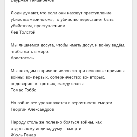
Бауржан Тайшибеков
Люди думают, что если они назовут преступление
убийства «войною»», то убийство перестанет быть
убийством, преступлением.
Лев Толстой
Мы лишаемся досуга, чтобы иметь досуг, и войну ведём,
чтобы жить в мире.
Аристотель
Мы находим в причине человека три основные причины
войны: во- первых, соперничество; во- вторых,
недоверие; в- третьих, жажду славы.
Томас Гоббс
На войне все уравниваются в вероятности смерти
Георгий Александров
Народу столь же полезно бояться войны, как
отдельному индивидууму – смерти.
Жюль Ренар