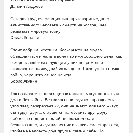
абсолютная всемирная тирания.
Даниил Андреев
Сегодня труднее официально приговорить одного –
единственного человека к смерти на костре, чем
развязать мировую войну.
Элиас Кенетти
Стоит добрым, честным, бескорыстным людям
объединиться и начать войну во имя хорошего дела, как
вскоре главнокомандующим у них непременно
оказывается наихудший из злодеев. Такая уж это штука -
война, хорошего от неё не жди.
Борис Акунин
Так называемые правящие классы не могут оставаться
долго без войны. Без войны они скучают, праздность
утомляет, раздражает их, они не знают, для чего живут,
едят друг друга, стараются наговорить друг другу
побольше неприятностей, по возможности
безнаказанно, и лучшие из них изо всех сил стараются,
чтобы не надоесть друг другу и самим себе. Но