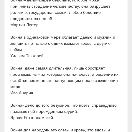
Война – величайшее бедствие, которое может
причинить страдание человечеству: она разрушает
религию, государства, семьи. Любое бедствие
предпочтительнее её.
Мартин Лютер
Война в одинаковой мере облагает данью и мужчин и
женщин, но только с одних взимает кровь, с других -
слёзы.
Уильям Теккерей
Война, даже самая длительная, лишь обостряет
проблемы, из – за которых она началась, а решение их
остаётся временным, наступающим после заключения
мира.
Иво Андрич
Война- дело до того безумное, что поэты справедливо
называют её порождением фурий.
Эразм Роттердамский
Война для народов- это слёзы и кровь, это вдовы и