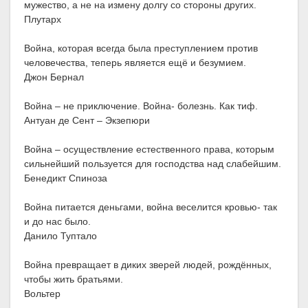
мужество, а не на измену долгу со стороны других.
Плутарх
Война, которая всегда была преступлением против
человечества, теперь является ещё и безумием.
Джон Бернал
Война – не приключение. Война- болезнь. Как тиф.
Антуан де Сент – Экзепюри
Война – осуществление естественного права, которым
сильнейший пользуется для господства над слабейшим.
Бенедикт Спиноза
Война питается деньгами, война веселится кровью- так
и до нас было.
Данило Туптало
Война превращает в диких зверей людей, рождённых,
чтобы жить братьями.
Вольтер