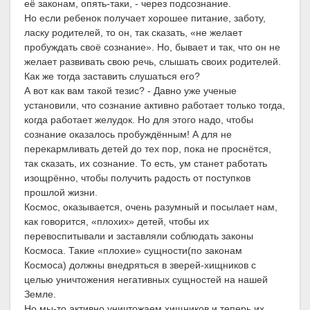
её законам, опять-таки, - через подсознание.
Но если ребенок получает хорошее питание, заботу,
ласку родителей, то он, так сказать, «не желает
пробуждать своё сознание». Но, бывает и так, что он не
желает развивать свою речь, слышать своих родителей.
Как же тогда заставить слушаться его?
А вот как вам такой тезис? - Давно уже ученые
установили, что сознание активно работает только тогда,
когда работает желудок. Но для этого надо, чтобы
сознание оказалось пробуждённым! А для не
перекармливать детей до тех пор, пока не проснётся,
так сказать, их сознание. То есть, ум станет работать
изощрённо, чтобы получить радость от поступков
прошлой жизни.
Космос, оказывается, очень разумный и посылает нам,
как говорится, «плохих» детей, чтобы их
перевоспитывали и заставляли соблюдать законы
Космоса. Такие «плохие» сущности(по законам
Космоса) должны внедряться в зверей-хищников с
целью уничтожения негативных сущностей на нашей
Земле.
Но мы-то активно уничтожаем хищников и теперь их