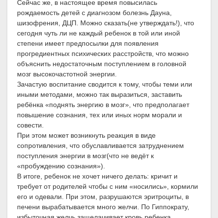
Сейчас же, в настоящее время повысилась
рождаемость детей с диагнозом болезнь Дауна,
шизофрения, ДЦП. Можно сказать(не утверждать!), что
сегодня чуть ли не каждый ребенок в той или иной
степени имеет предпосылки для появления
прогредиентных психических расстройств, что можно
объяснить недостаточным поступлением в головной
мозг высокочастотной энергии.
Зачастую воспитание сводится к тому, чтобы теми или
иными методами, можно так выразиться, заставить
ребёнка «поднять энергию в мозг», что предполагает
повышение сознания, тех или иных норм морали и
совести.
При этом может возникнуть реакция в виде
сопротивления, что обуславливается затруднением
поступления энергии в мозг(что не ведёт к
«пробуждению сознания»).
В итоге, ребенок не хочет ничего делать: кричит и
требует от родителей чтобы с ним «носились», кормили
его и одевали. При этом, разрушаются эритроциты, в
печени вырабатывается много желчи. По Гиппократу,
избыточная желчь защелачивает кровь ребенка,