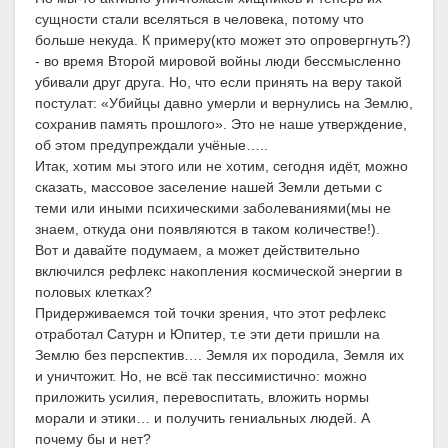
сущности стали вселяться в человека, потому что
больше некуда. К примеру(кто может это опровергнуть?)
- во время Второй мировой войны люди бессмысленно
убивали друг друга. Но, что если принять на веру такой
постулат: «Убийцы давно умерли и вернулись на Землю,
сохранив память прошлого». Это не наше утверждение,
об этом предупреждали учёные…..
Итак, хотим мы этого или не хотим, сегодня идёт, можно
сказать, массовое заселение нашей Земли детьми с
теми или иными психическими заболеваниями(мы не
знаем, откуда они появляются в таком количестве!).
Вот и давайте подумаем, а может действительно
включился рефлекс накопления космической энергии в
половых клетках?
Придерживаемся той точки зрения, что этот рефлекс
отработал Сатурн и Юпитер, т.е эти дети пришли на
Землю без перспектив…. Земля их породила, Земля их
и уничтожит. Но, не всё так пессимистично: можно
приложить усилия, перевоспитать, вложить нормы
морали и этики… и получить гениальных людей. А
почему бы и нет?