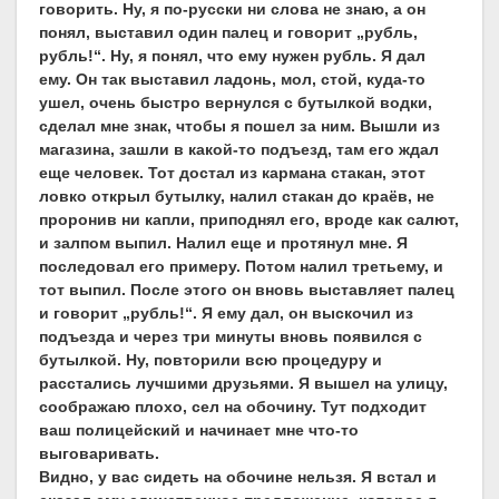
говорить. Ну, я по-русски ни слова не знаю, а он
понял, выставил один палец и говорит „рубль,
рубль!“. Ну, я понял, что ему нужен рубль. Я дал
ему. Он так выставил ладонь, мол, стой, куда-то
ушел, очень быстро вернулся с бутылкой водки,
сделал мне знак, чтобы я пошел за ним. Вышли из
магазина, зашли в какой-то подъезд, там его ждал
еще человек. Тот достал из кармана стакан, этот
ловко открыл бутылку, налил стакан до краёв, не
проронив ни капли, приподнял его, вроде как салют,
и залпом выпил. Налил еще и протянул мне. Я
последовал его примеру. Потом налил третьему, и
тот выпил. После этого он вновь выставляет палец
и говорит „рубль!“. Я ему дал, он выскочил из
подъезда и через три минуты вновь появился с
бутылкой. Ну, повторили всю процедуру и
расстались лучшими друзьями. Я вышел на улицу,
соображаю плохо, сел на обочину. Тут подходит
ваш полицейский и начинает мне что-то
выговаривать.
Видно, у вас сидеть на обочине нельзя. Я встал и