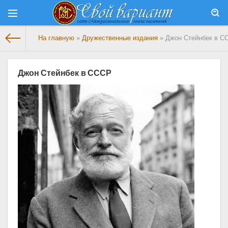
На главную
»
Дружественные издания
» Джон Стейнбек в С
Джон Стейнбек в СССР