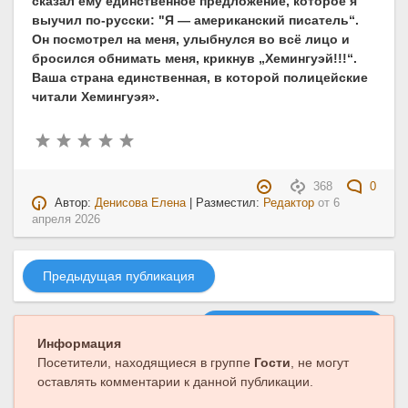
сказал ему единственное предложение, которое я
выучил по-русски: "Я — американский писатель“.
Он посмотрел на меня, улыбнулся во всё лицо и
бросился обнимать меня, крикнув „Хемингуэй!!!“.
Ваша страна единственная, в которой полицейские
читали Хемингуэя».
368
0
Автор:
Денисова Елена
| Разместил:
Редактор
от
6
апреля 2026
Предыдущая публикация
Следующая публикация
Информация
Посетители, находящиеся в группе
Гости
, не могут
оставлять комментарии к данной публикации.