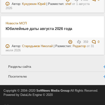
Автор:
Кукурекин Юрий
| Разместил:
shef
от
1 августа
2026
Новости МСП
Юбилейные даты августа 2026 года
359
0
Автор:
Стародымов Николай
| Разместил:
Редактор
от
31
июля 2026
Разделы сайта
Посетителю
Copyright © 2004–2020
SoftNews Media Group
All Rights Reserved.
Powered by DataLife Engine © 2020