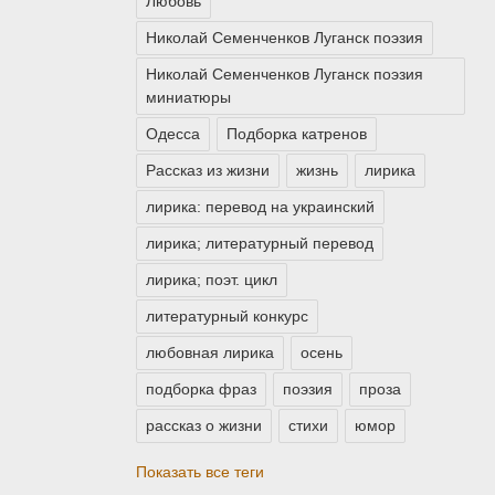
Любовь
Николай Семенченков Луганск поэзия
Николай Семенченков Луганск поэзия
миниатюры
Одесса
Подборка катренов
Рассказ из жизни
жизнь
лирика
лирика: перевод на украинский
лирика; литературный перевод
лирика; поэт. цикл
литературный конкурс
любовная лирика
осень
подборка фраз
поэзия
проза
рассказ о жизни
стихи
юмор
Показать все теги