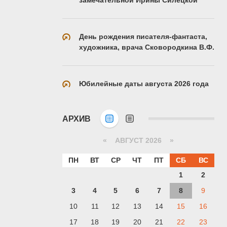
День рождения писателя-фантаста,
художника, врача Сковородкина В.Ф.
Юбилейные даты августа 2026 года
АРХИВ
«
АВГУСТ 2026 »
ПН
ВТ
СР
ЧТ
ПТ
СБ
ВС
1
2
3
4
5
6
7
8
9
10
11
12
13
14
15
16
17
18
19
20
21
22
23