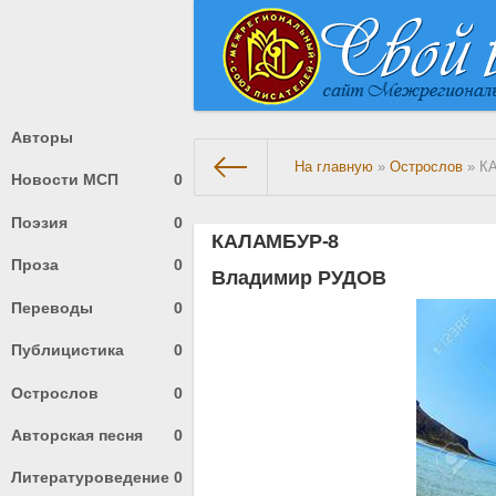
Авторы
На главную
»
Острослов
» К
Новости МСП
0
Поэзия
0
КАЛАМБУР-8
Проза
0
Владимир РУДОВ
Переводы
0
Публицистика
0
Острослов
0
Авторская песня
0
Литературоведение
0