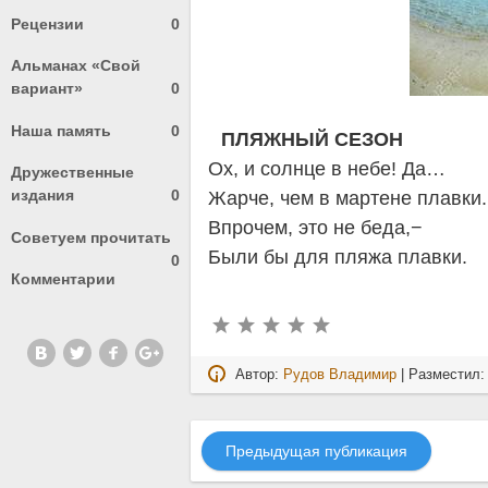
Рецензии
0
Альманах «Свой
вариант»
0
Наша память
0
ПЛЯЖНЫЙ СЕЗОН
Ох, и солнце в небе! Да…
Дружественные
издания
0
Жарче, чем в мартене плавки.
Впрочем, это не беда,−
Советуем прочитать
Были бы для пляжа плавки.
0
Комментарии
Автор:
Рудов Владимир
| Разместил
Предыдущая публикация