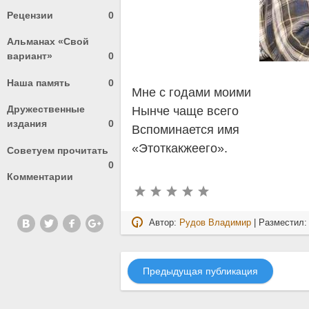
Рецензии
0
Альманах «Свой
вариант»
0
Наша память
0
Мне с годами моими
Дружественные
Нынче чаще всего
издания
0
Вспоминается имя
«Этоткакжеего».
Советуем прочитать
0
Комментарии
Автор:
Рудов Владимир
| Разместил
Предыдущая публикация