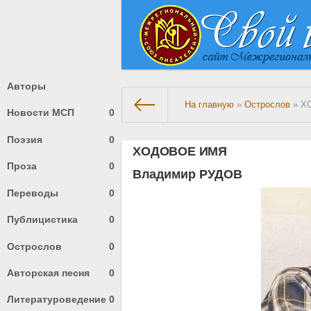
Авторы
На главную
»
Острослов
» Х
Новости МСП
0
Поэзия
0
ХОДОВОЕ ИМЯ
Проза
0
Владимир РУДОВ
Переводы
0
Публицистика
0
Острослов
0
Авторская песня
0
Литературоведение
0