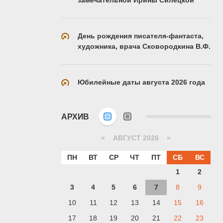
День рождения писателя-фантаста,
художника, врача Сковородкина В.Ф.
Юбилейные даты августа 2026 года
АРХИВ
«
АВГУСТ 2026 »
ПН
ВТ
СР
ЧТ
ПТ
СБ
ВС
1
2
3
4
5
6
7
8
9
10
11
12
13
14
15
16
17
18
19
20
21
22
23