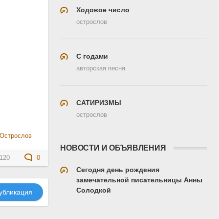
Ходовое число
острослов
С годами
авторская песня
САТИРИЗМЫ
острослов
Острослов
НОВОСТИ И ОБЪЯВЛЕНИЯ
120
0
Сегодня день рождения
замечательной писательницы Анны
Солодкой
убликация