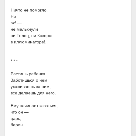
Ничто не помогло.
Нет —
эх! —
не мелькнули
ни Телец, ни Козерог
в иллюминаторе!..
* * *
Растишь ребенка.
Заботишься о нем,
ухаживаешь за ним,
все делаешь для него.
Ему начинает казаться,
что он —
царь,
барон.