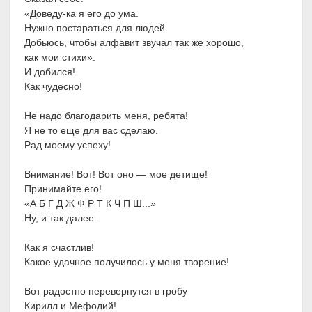
«Доведу-ка я его до ума.
Нужно постараться для людей.
Добьюсь, чтобы алфавит звучал так же хорошо,
как мои стихи».
И добился!
Как чудесно!
Не надо благодарить меня, ребята!
Я не то еще для вас сделаю.
Рад моему успеху!
Внимание! Вот! Вот оно — мое детище!
Принимайте его!
«А Б Г Д Ж Ф Р Т К Ч П Ш...»
Ну, и так далее.
Как я счастлив!
Какое удачное получилось у меня творение!
Вот радостно перевернутся в гробу
Кирилл и Мефодий!