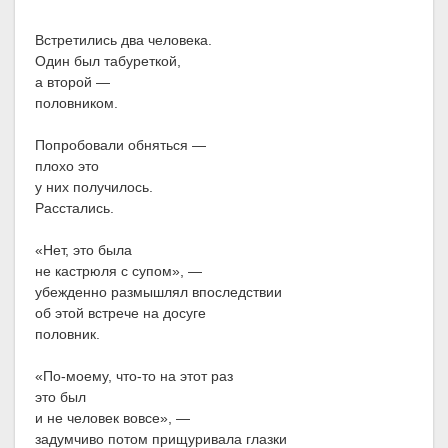
Встретились два человека.
Один был табуреткой,
а второй —
половником.
Попробовали обняться —
плохо это
у них получилось.
Расстались.
«Нет, это была
не кастрюля с супом», —
убежденно размышлял впоследствии
об этой встрече на досуге
половник.
«По-моему, что-то на этот раз
это был
и не человек вовсе», —
задумчиво потом прищуривала глазки