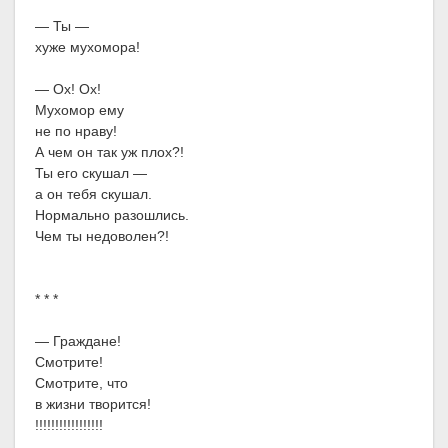
— Ты —
хуже мухомора!
— Ох! Ох!
Мухомор ему
не по нраву!
А чем он так уж плох?!
Ты его скушал —
а он тебя скушал.
Нормально разошлись.
Чем ты недоволен?!
* * *
— Граждане!
Смотрите!
Смотрите, что
в жизни творится!
!!!!!!!!!!!!!!!!!
. . . . . . . . .