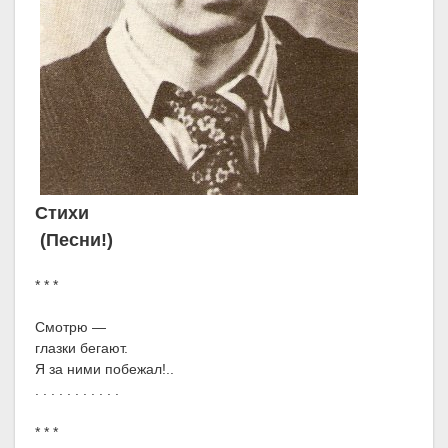
Стихи
(Песни!)
* * *
Смотрю —
глазки бегают.
Я за ними побежал!..
. . . . . . . . . . .
* * *