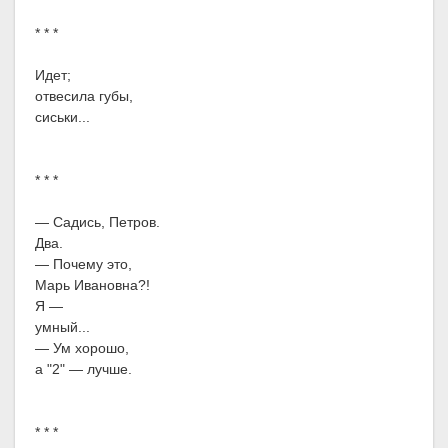
* * *
Идет;
отвесила губы,
сиськи...
* * *
— Садись, Петров.
Два.
— Почему это,
Марь Ивановна?!
Я —
умный...
— Ум хорошо,
а "2" — лучше.
* * *