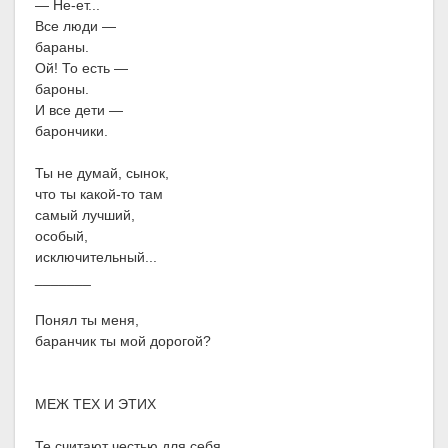
— Не-ет...
Все люди —
бараны.
Ой! То есть —
бароны.
И все дети —
барончики.
Ты не думай, сынок,
что ты какой-то там
самый лучший,
особый,
исключительный...
_______
Понял ты меня,
баранчик ты мой дорогой?
МЕЖ ТЕХ И ЭТИХ
Те считают честью для себя