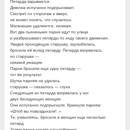
Петарда взрывается.
Девочка испуганно подпрыгивает.
Смотрит по сторонам и вверх,
не может понять, что случилось.
Мальчишки удаляются, хихикая.
Вот два пьяненьких парня идут по улице
и разбрасывают петарды по ходу своего движения.
Увидев проходящую старушку, заулыбались,
бросили ей вслед петарду. Петарда взорвалась;
но старушка —
никакой реакции.
Парни бросили еще одну петарду —
тот же результат.
Шутка парням не удалась:
старушка — оказалось — глуха.
Следующая их петарда взорвалась у ног
двух беседующих женщин.
Они испуганно подпрыгнули. Крикнули парням:
«Штоб вы повыздыхали!..»
Те, ухмыляясь, бросили в женщин еще несколько
петард.
Затем парни уходят расслабленно.