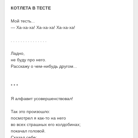
КОТЛЕТА В ТЕСТЕ
Мой тесть...
— Ха-ха-ха! Ха-ха-ха! Ха-ха-ха!
. . . . . . . . . . . . . . .
Ладно,
не буду про него.
Расскажу о чем-нибудь другом...
* * *
Я алфавит усовершенствовал!
Так это произошло:
посмотрел я как-то на него
во всех страшных его колдобинах;
покачал головой.
Сказал себе: