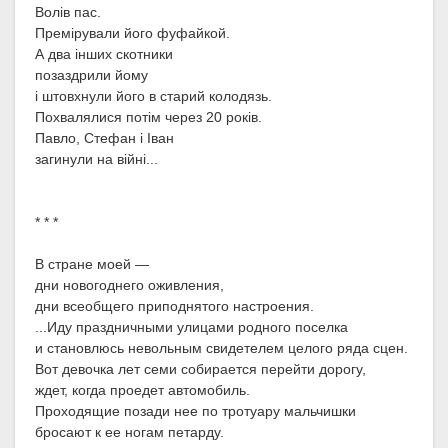
Волів пас.
Премірували його фуфайкой.
А два інших скотники
позаздрили йому
і штовхнули його в старий колодязь.
Похвалялися потім через 20 років.
Павло, Стефан і Іван
загинули на війні...
* * *
В стране моей —
дни новогоднего оживления,
дни всеобщего приподнятого настроения.
...Иду праздничными улицами родного поселка
и становлюсь невольным свидетелем целого ряда сцен.
Вот девочка лет семи собирается перейти дорогу,
ждет, когда проедет автомобиль.
Проходящие позади нее по тротуару мальчишки
бросают к ее ногам петарду.