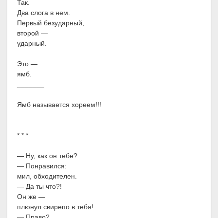
Так.
Два слога в нем.
Первый безударный,
второй —
ударный.
Это —
ямб.
_______
Ямб называется хореем!!!
* * *
— Ну, как он тебе?
— Понравился:
мил, обходителен.
— Да ты что?!
Он же —
плюнул свирепо в тебя!
— Право?