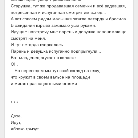
Старушка, тут же продававшая семечки и всё видевшая,
потрясенная и испуганная смотрит им вслед...
А вот совсем рядом малышня зажгла петарду и бросила.
В ожидании взрыва зажимаю уши руками.
Идущие навстречу мне парень и девушка непонимающе
смотрят на меня.
И тут петарда взорвалась.
Парень и девушка испуганно подпрыгнули...
Вот младенец агукает в коляске...
О!..
...Но переведем мы тут свой взгляд на елку,
что кружит в своем вальсе на площади
и мигает разноцветными огнями...
* * *
Двое.
Идут,
яблоко грызут...