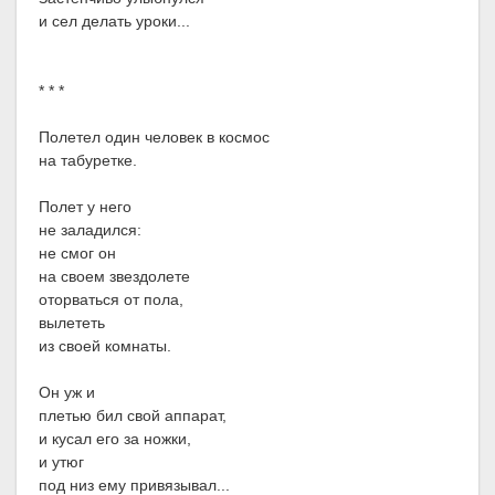
и сел делать уроки...
* * *
Полетел один человек в космос
на табуретке.
Полет у него
не заладился:
не смог он
на своем звездолете
оторваться от пола,
вылететь
из своей комнаты.
Он уж и
плетью бил свой аппарат,
и кусал его за ножки,
и утюг
под низ ему привязывал...