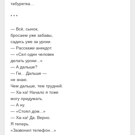
табуретка...
* * *
— Всё, сынок,
бросаем уже забавы,
садись уже за уроки.
— Расскажи анекдот.
— «Сел один человек
делать уроки...»
— А дальше?
— Гм... Дальше —
не знаю.
Чем дальше, тем трудней.
— Ха-ха! Начало я тоже
могу придумать.
— А ну.
— «Стоял дом...»
— Ха-ха! Да. Верно.
Я теперь.
«Зазвонил телефон...»