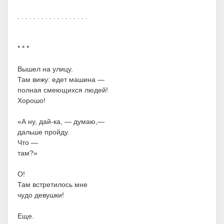
. . . . . . . . . . . . . . . . . .
* * *
Вышел на улицу.
Там вижу: едет машина —
полная смеющихся людей!
Хорошо!
«А ну, дай-ка, — думаю,—
дальше пройду.
Что —
там?»
О!
Там встретилось мне
чудо девушки!
Еще.