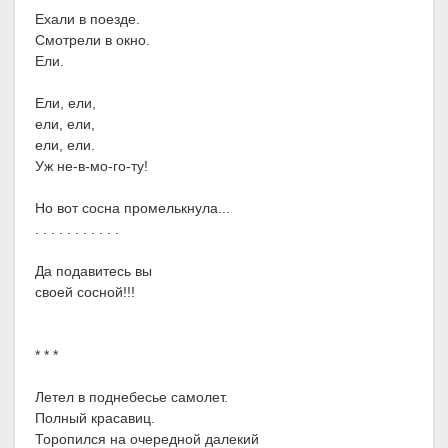
Ехали в поезде.
Смотрели в окно.
Ели.
Ели, ели,
ели, ели,
ели, ели.
Уж не-в-мо-го-ту!
Но вот сосна промелькнула...
. . . . . . . . . . .
Да подавитесь вы
своей сосной!!!
* * *
Летел в поднебесье самолет.
Полный красавиц.
Торопился на очередной далекий