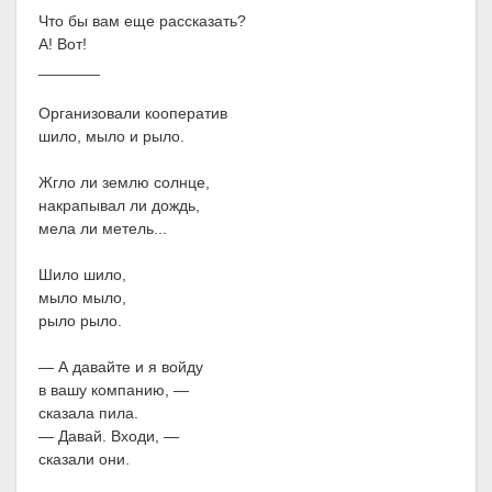
Что бы вам еще рассказать?
А! Вот!
_______
Организовали кооператив
шило, мыло и рыло.
Жгло ли землю солнце,
накрапывал ли дождь,
мела ли метель...
Шило шило,
мыло мыло,
рыло рыло.
— А давайте и я войду
в вашу компанию, —
сказала пила.
— Давай. Входи, —
сказали они.