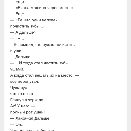
— Еще.
— «Ехала машина через мост...»
— Еще.
— «Решил один человек
почистить зубы...»
— А дальше?
— Гм...
...Вспомнил, что нужно почистить
и уши.
— Дальше.
— ...И тогда стал чистить зубы
ушами.
А когда стал вешать их на место, —
всё перепутал.
Чувствует —
что-то не то.
Глянул в зеркало...
Ах! У него —
полный рот ушей!
— Ха-ха-ха! Дальше.
— Он...
Застенчиво улыбнулся