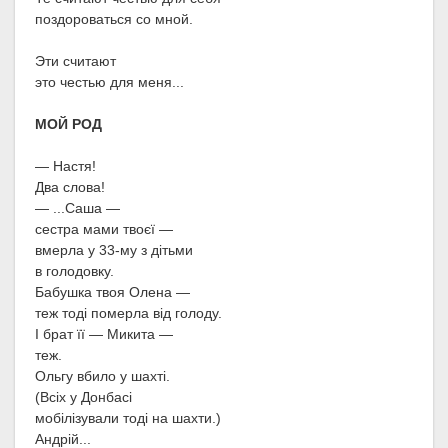
поздороваться со мной.
Эти считают
это честью для меня...
МОЙ РОД
— Настя!
Два слова!
— ...Саша —
сестра мами твоєї —
вмерла у 33-му з дітьми
в голодовку.
Бабушка твоя Олена —
теж тоді померла від голоду.
І брат її — Микита —
теж.
Ольгу вбило у шахті.
(Всіх у Донбасі
мобілізували тоді на шахти.)
Андрій...