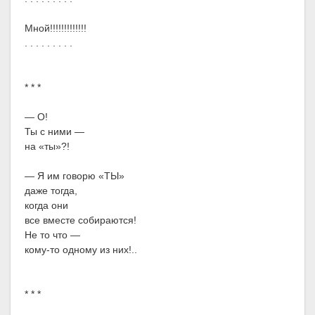
Мной!!!!!!!!!!!!!
. . . . . . . . .
* * *
— О!
Ты с ними —
на «ты»?!
— Я им говорю «ТЫ»
даже тогда,
когда они
все вместе собираются!
Не то что —
кому-то одному из них!..
* * *