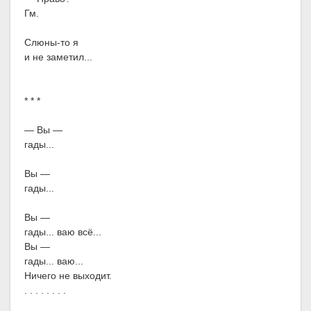
Гм.
Слюны-то я
и не заметил...
* * *
— Вы —
гады...
Вы —
гады...
Вы —
гады... ваю всё...
Вы —
гады... ваю...
Ничего не выходит.
. . . . . . . .