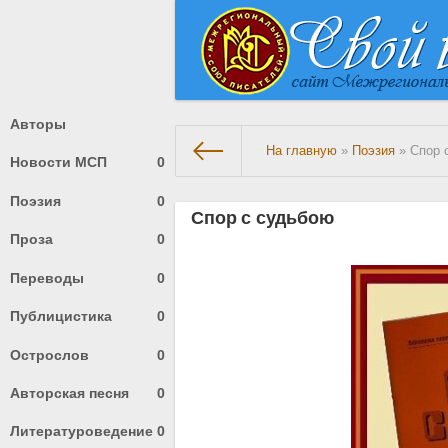
Авторы
На главную
»
Поэзия
» Спор 
Новости МСП
0
Поэзия
0
Спор с судьбою
Проза
0
Переводы
0
Публицистика
0
Острослов
0
Авторская песня
0
Литературоведение
0