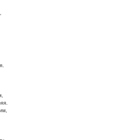
,
я.
м,
ряя.
им,
.