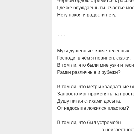
Чёрной ордою стремится к рассв
Где же блуждаешь ты, счастье мо
Нету покоя и радости нету.
* * *
Муки душевные тяжче телесных.
Господи, в чём я повинен, скажи.
В том ли, что были мне узки и тес
Рамки различные и рубежи?
В том ли, что метры квадратные 
Запросто мог променять на прост
Душу питая стихами досыта,
От недосыпа ложился пластом?
В том ли, что был устремлён
в неизвестност