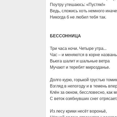
Поутру утешаюсь: «Пустяк!»
Ведь, сложись хоть немного иначе
Никогда б не любил тебя так.
БЕССОННИЦА
Три часа ночи. Четыре утра...
Час – и меняются в корне названь
Вьюга шалит и шальные ветра
Мучают и теребят мирозданье.
Долго курю, горькой грустью томи
Взгляд в непогоду и в темень впе
Клён за окном, бессловесно, как м
С веток озябнувших снег отрясает
Из лесу крики несёт вороньё,