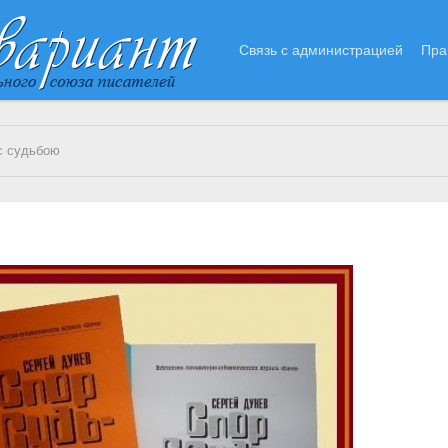
Связь с администрацией
Пра
с судьбою