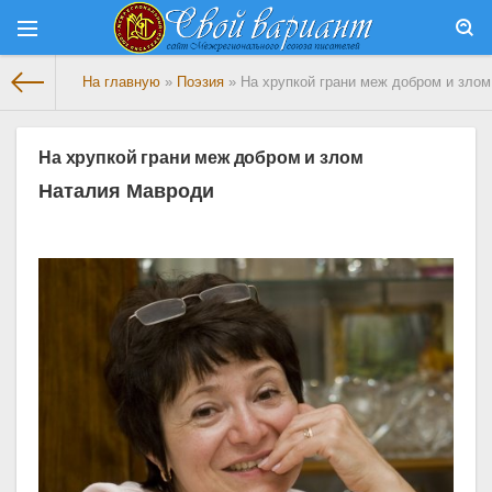
На главную
»
Поэзия
» На хрупкой грани меж добром и злом
На хрупкой грани меж добром и злом
Наталия Мавроди