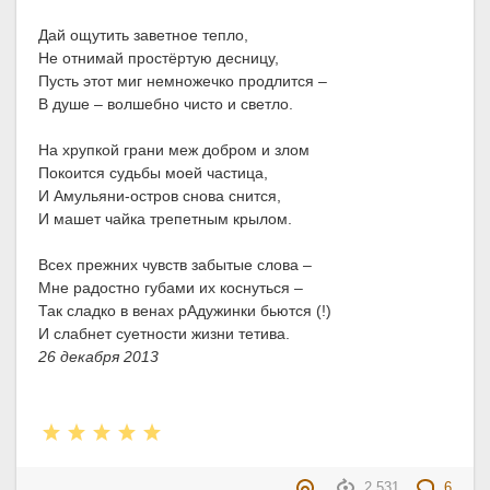
Дай ощутить заветное тепло,
Не отнимай простёртую десницу,
Пусть этот миг немножечко продлится –
В душе – волшебно чисто и светло.
На хрупкой грани меж добром и злом
Покоится судьбы моей частица,
И Амульяни-остров снова снится,
И машет чайка трепетным крылом.
Всех прежних чувств забытые слова –
Мне радостно губами их коснуться –
Так сладко в венах рАдужинки бьются (!)
И слабнет суетности жизни тетива.
26 декабря 2013
2 531
6