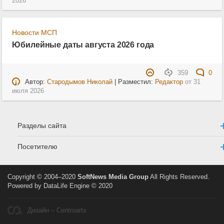
2026
Новости МСП
Юбилейные даты августа 2026 года
359
0
Автор:
Стародымов Николай
| Разместил:
Редактор
от
31
июля 2026
Разделы сайта
Посетителю
Copyright © 2004–2020
SoftNews Media Group
All Rights Reserved.
Powered by DataLife Engine © 2020
Дизайн – Centroarts