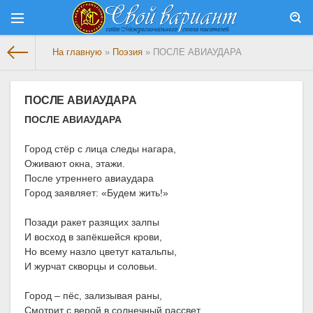
На главную
»
Поэзия
» ПОСЛЕ АВИАУДАРА
ПОСЛЕ АВИАУДАРА
ПОСЛЕ АВИАУДАРА
Город стёр с лица следы нагара,
Оживают окна, этажи.
После утреннего авиаудара
Город заявляет: «Будем жить!»
Позади ракет разящих залпы
И восход в запёкшейся крови,
Но всему назло цветут катальпы,
И журчат скворцы и соловьи.
Город – пёс, зализывая раны,
Смотрит с верой в солнечный рассвет.