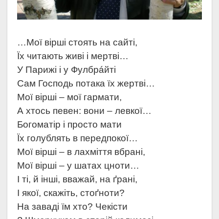
…Мої вірші стоять на сайті,
Їх читають живі і мертві…
У Парижі і у Фулбрáйті
Сам Господь потака їх жертві…
Мої вірші – мої гармати,
А хтось певен: вони – левкої…
Богоматір і просто мати
Їх голублять в передпокої…
Мої вірші – в лахміття вбрані,
Мої вірші – у шатах цноти…
І ті, й інші, вважай, на ґрані,
І якої, скажіть, стоґноти?
На заваді їм хто? Чекісти