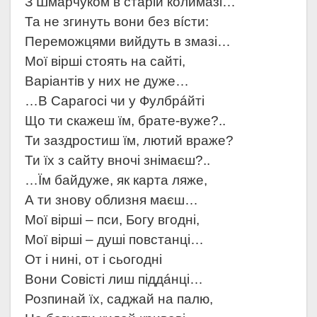
З Шмарчуком в старій колимазі…
Та не згинуть вони без вíсти:
Переможцями вийдуть в змазі…
Мої вірші стоять на сайті,
Варіантів у них не дуже…
…В Сарагосі чи у Фулбрáйті
Що ти скажеш їм, брате-вуже?..
Ти заздростиш їм, лютий враже?
Ти їх з сайту вночі знімаєш?..
…Їм байдуже, як карта ляже,
А ти знову облизня маєш…
Мої вірші – пси, Богу вгодні,
Мої вірші – душі повстанці…
От і нині, от і сьогодні
Вони Совісті лиш піддáнці…
Розпинай їх, саджай на палю,