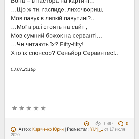
Вона – в пастора на картині…
…Що ж ти, гаспиде, лихочвориш,
Мов павук в липкій павутині?..
…Мої вірші стоять на сайті,
Мов сумний божок на серванті…
…Чи читають їх?
Fifty
-
fifty
!
Хто їх спонсор? Сеньйор Сервантес!..
03.07.2015р.
1 497
0
Автор:
Кириченко Юрий
| Разместил:
YUrij_1
от
17 июля
2020