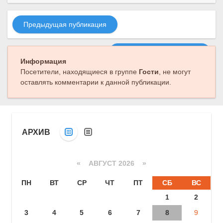
Предыдущая публикация
Следующая публикация
Информация
Посетители, находящиеся в группе
Гости
, не могут
оставлять комментарии к данной публикации.
АРХИВ
«
АВГУСТ 2026 »
ПН
ВТ
СР
ЧТ
ПТ
СБ
ВС
1
2
3
4
5
6
7
8
9