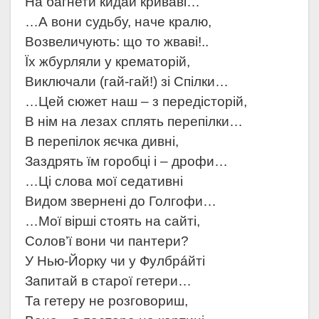
На багнети кидай криваві…
…А вони судьбу, наче кралю,
Возвеличують: що то жваві!..
Їх жбурляли у крематорій,
Виключали (гай-гай!) зі Спілки…
…Цей сюжет наш – з передісторій,
В нім на лезах сплять перепілки…
В перепілок яєчка дивні,
Заздрять їм горобці і – дрофи…
…Ці слова мої седативні
Видом звернені до Голгофи…
…Мої вірші стоять на сайті,
Солов’ї вони чи пантери?
У Нью-Йорку чи у Фулбрáйті
Запитай в старої гетери…
Та гетеру не розговориш,