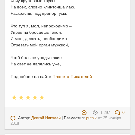
Хочу кружевные трусы.
На всех, словно клинтонша лаю,
Раскрасив, под прапор, усы.
Что туп я, мол, непроходимо –
Упрек ты бросаешь такой,
И мне, дескать, необходимо
Отрезать мой орган мужской,
Чтоб больше уроды такие
На свет не являлись уже,
Подробнее на сайте
Планета Писателей
1 297
0
Автор:
Довгай Николай
| Разместил:
putnik
от
25 ноября
2018