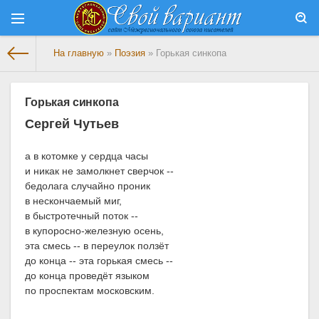
На главную
»
Поэзия
» Горькая синкопа
Горькая синкопа
Сергей Чутьев
а в котомке у сердца часы
и никак не замолкнет сверчок --
бедолага случайно проник
в нескончаемый миг,
в быстротечный поток --
в купоросно-железную осень,
эта смесь -- в переулок ползёт
до конца -- эта горькая смесь --
до конца проведёт языком
по проспектам московским.