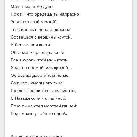
Манят меня колдуны.
Поют: «Что бредешь ты напрасно
За ясноглазой мечтой?
Ты сгинешь в дороге опасной
Сорвешься с вершины крутой.
И белые твои кости
Обгложет червяк гробовой.
Все в юдоли этой мы - гости,
Ходи по прямой, иль кривой…
Оставь же дороги тернистые,
Да выпей хмельного вина.
Приляг в наши травы душистые,
С Наташею, или с Галиной,
Пока ты не стал мертвой глиной:
Ведь жизнь у тебя-то одна!»
Как дружно они завывают