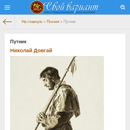
На главную
»
Поэзия
» Путник
Путник
Николай Довгай