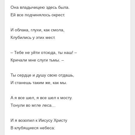
Она владычицею здесь была.
Ей все подчинялось окрест.
И облака, глухи, как смола,
Клубились у этих мест.
– Тебе не уйти отсюда, ты наш! –
Кричали мне слуги тьмы. –
Ты сердце и душу свою отдашь,
И станешь таким же, как мы.
А я все шел, я все шел к мосту.
Тонули во мгле леса…
И я возопил к Иисусу Христу
В клубящиеся небеса: