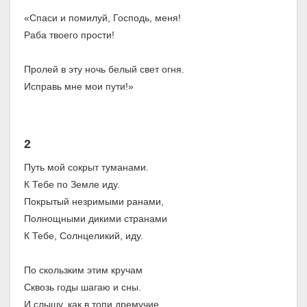
«Спаси и помилуй, Господь, меня!
Раба твоего прости!
Пролей в эту ночь белый свет огня.
Исправь мне мои пути!»
2
Путь мой сокрыт туманами.
К Тебе по Земле иду.
Покрытый незримыми ранами,
Полнощными дикими странами
К Тебе, Солнцеликий, иду.
По скользким этим кручам
Сквозь годы шагаю и сны.
И слышу, как в топи дремучие