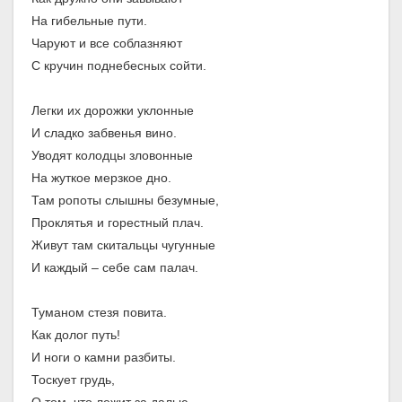
На гибельные пути.
Чаруют и все соблазняют
С кручин поднебесных сойти.
Легки их дорожки уклонные
И сладко забвенья вино.
Уводят колодцы зловонные
На жуткое мерзкое дно.
Там ропоты слышны безумные,
Проклятья и горестный плач.
Живут там скитальцы чугунные
И каждый – себе сам палач.
Туманом стезя повита.
Как долог путь!
И ноги о камни разбиты.
Тоскует грудь,