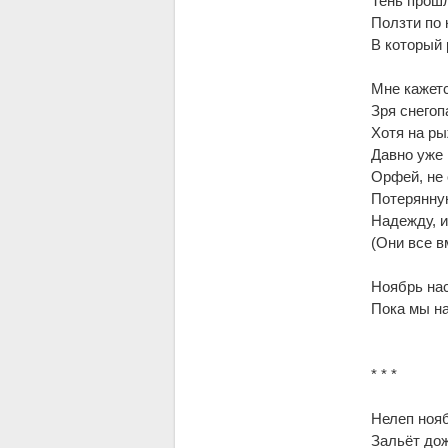
Тень прошл
Ползти по
В который 
Мне кажетс
Зря снегоп
Хотя на р
Давно уже 
Орфей, не
Потерянную
Надежду, и
(Они все в
Ноябрь нас
Пока мы на
* * *
Нелеп нояб
Зальёт дож