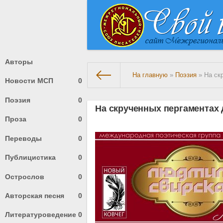
Авторы
На главную
»
Поэзия
» На ск
Новости МСП
0
Поэзия
0
На скрученных пергаментах
Проза
0
Переводы
0
Публицистика
0
Острослов
0
Авторская песня
0
Литературоведение
0