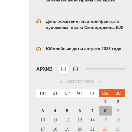
День рождения писателя-фантаста,
художника, врача Сковородкина В.Ф.
Юбилейные даты августа 2026 года
АРХИВ
«
АВГУСТ 2026 »
ПН
ВТ
СР
ЧТ
ПТ
СБ
ВС
1
2
3
4
5
6
7
8
9
10
11
12
13
14
15
16
17
18
19
20
21
22
23