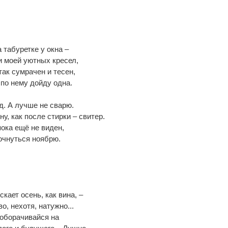
 табуретке у окна –
и моей уютных кресел,
так сумрачен и тесен,
по нему дойду одна.
. А лучше не сварю.
ну, как после стирки – свитер.
пока ещё не виден,
очнуться ноябрю.
скает осень, как вина, –
о, нехотя, натужно...
 оборачивайся на