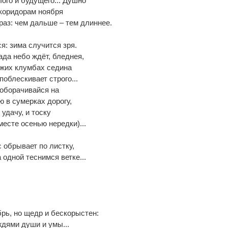
ого и будущего... Душно
 коридорам ноября
раз: чем дальше – тем длиннее.
я: зима случится зря.
ада небо ждёт, бледнея,
ыжих клумбах седина
поблескивает строго...
 оборачивайся на
 в сумерках дорогу,
 удачу, и тоску
месте осенью нередки)...
 обрывает по листку,
 одной теснимся ветке...
рь, но щедр и бескорыстен:
дями души и умы...