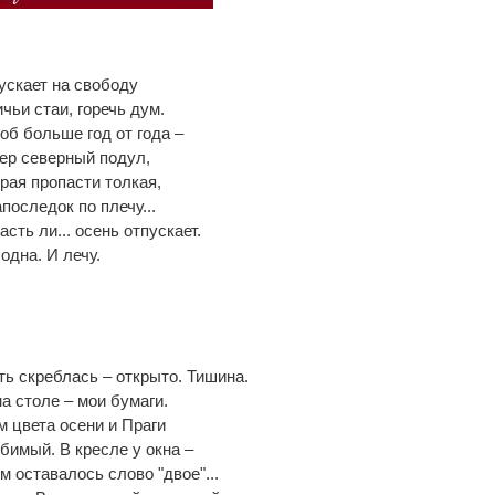
ускает на свободу
ичьи стаи, горечь дум.
тоб больше год от года –
ер северный подул,
края пропасти толкая,
последок по плечу...
асть ли... осень отпускает.
одна. И лечу.
ть скреблась – открыто. Тишина.
на столе – мои бумаги.
 цвета осени и Праги
имый. В кресле у окна –
м оставалось слово "двое"...