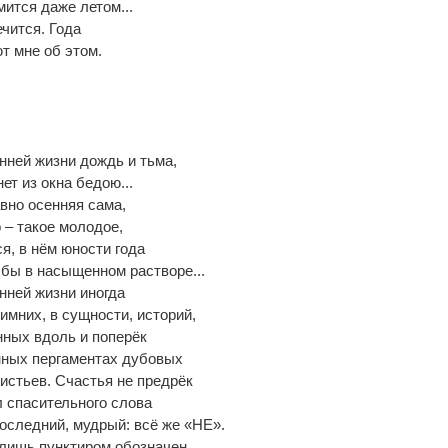
ится даже летом...
ечится. Года
т мне об этом.
нней жизни дождь и тьма,
нет из окна бедою...
вно осенняя сама,
 – такое молодое,
ся, в нём юности года
 бы в насыщенном растворе...
нней жизни иногда
зимних, в сущности, историй,
нных вдоль и поперёк
нных пергаментах дубовых
истьев. Счастья не предрёк
 спасительного слова
оследний, мудрый: всё же «НЕ».
лишь пунктиром обозначен...