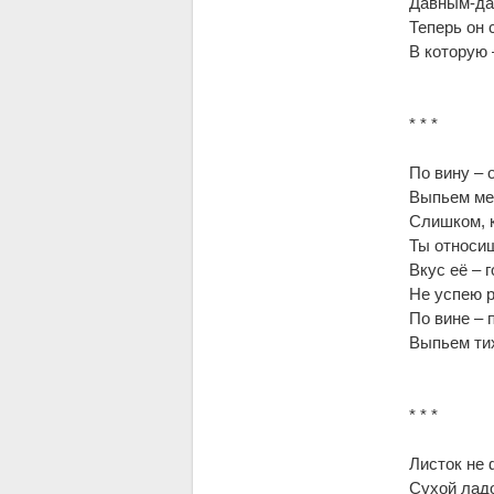
Давным-дав
Теперь он 
В которую
* * *
По вину – 
Выпьем ме
Слишком, к
Ты относиш
Вкус её – 
Не успею р
По вине – 
Выпьем тих
* * *
Листок не 
Сухой лад