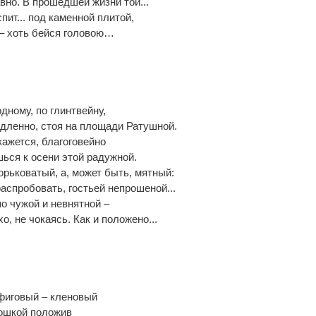
но. В прошедшей жизни той...
спит... под каменной плитой,
 – хоть бейся головою…
одному, по глинтвейну,
дленно, стоя на площади Ратушной.
ажется, благоговейно
ься к осени этой радужной.
горьковатый, а, может быть, мятный:
аспробовать, гостьей непрошеной...
по чужой и невнятной –
о, не чокаясь. Как и положено...
фиговый – кленовый
ошкой положив