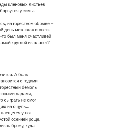
еды кленовых листьев
борвутся у зимы.
есь, на горестном обрыве –
й день меж «да» и «нет»...
-то был меня счастливей
амой круглой из планет?
ечится. А боль
ановится с годами.
 горестный бемоль
орными ладами,
о сыграть не смог
ию на ощупь...
плещется у ног
устой осенней роще,
жизнь брожу, куда