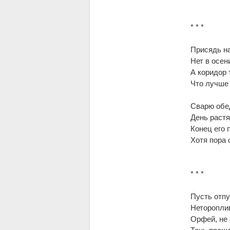
* * *
Присядь на
Нет в осен
А коридор 
Что лучше 
Сварю обед
День растя
Конец его 
Хотя пора 
* * *
Пусть отпу
Нетороплив
Орфей, не