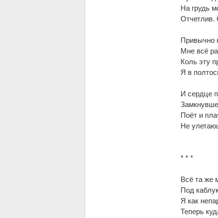
На грудь м
Отчетлив.
Привычно н
Мне всё ра
Коль эту п
Я в полтос
И сердце п
Замкнувшей
Поёт и пла
Не улетающ
* * *
Всё та же 
Под каблук
Я как непа
Теперь куд