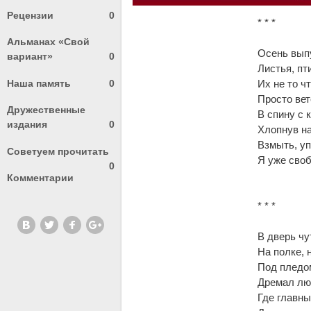
Рецензии
0
* * *
Альманах «Свой
Осень вып
вариант»
0
Листья, пт
Наша память
0
Их не то ч
Просто вет
Дружественные
В спину с 
издания
0
Хлопнув на
Взмыть, уп
Советуем прочитать
Я уже своб
0
Комментарии
* * *
В дверь чу
На полке, 
Под пледом
Дремал люб
Где главны