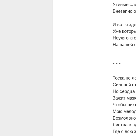
Утиные сл
Внезапно о
И вот я зд
Уже которы
Неужто кто
На нашей с
* * *
Тоска не л
Сильней ст
Но сердца
Зажат маж
Чтобы никт
Мою мелод
Безмолвно 
Листва в п
Где я всю 