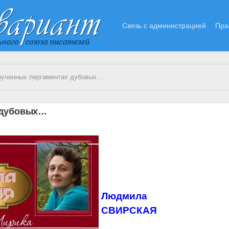
Связь с администрацией
Пра
рученных пергаментах дубовых…
 дубовых…
Людмила
СВИРСКАЯ