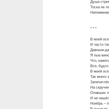
Душа стрем
Тоска не л
Напоминаю
* * *
В моей осе
И часто тя
Давным-да
Я пью вино
Что, кажет
Все, будто
В моей осе
Так много 
Запечатлё
На скруче
Опавших л
И не нашёл
Ноябрь – п
В душе он 