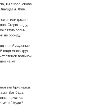
ою, ты снова, снова
 Ощущаем. Жив.
ежен или грозен –
вно. Сгорю в аду,
рóклятую осень
ки не обойду.
од твоей ладонью,
 надо мною круг,
чет птицей вольной,
ей на юг.
мёртвая брусчатка
ами. Вот беда.
рная перчатка:
а меня? Куда?