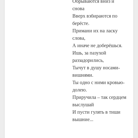
Обрываются вниз и
снова
Вверх взбираются по
берёсте.
Примани их на ласку
слова,
А иначе не доберёшься.
Ишь, за пазухой
раззадорились,
Тычут в душу носами-
вишнями.
Ты одно с ними кровью-
долею.
Приручила – так сердцем
выслушай
И пусти гулять в тиши
вышние...