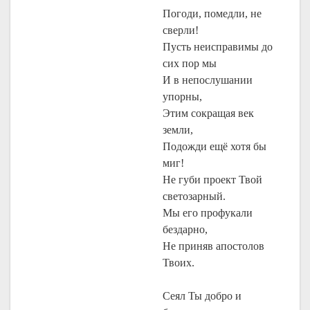
Погоди, помедли, не
сверли!
Пусть неисправимы до
сих пор мы
И в непослушании
упорны,
Этим сокращая век
земли,
Подожди ещё хотя бы
миг!
Не губи проект Твой
светозарный.
Мы его профукали
бездарно,
Не приняв апостолов
Твоих.
Сеял Ты добро и