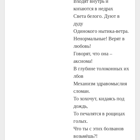
Входят внутрь и
копаются в недрах
Света белого. Дуют в
дуду
Одинокого нытика-ветра.
Ненормальные! Верят в
любовь!
Говорят, что она –
аксиома!
В глубине толоконных их
лбов
Механизм здравомыслия
сломан.
То хохочут, кидаясь под
дождь,
То печалятся в рощицах
голых.
Что ты с этих болванов
возьмёшь?!