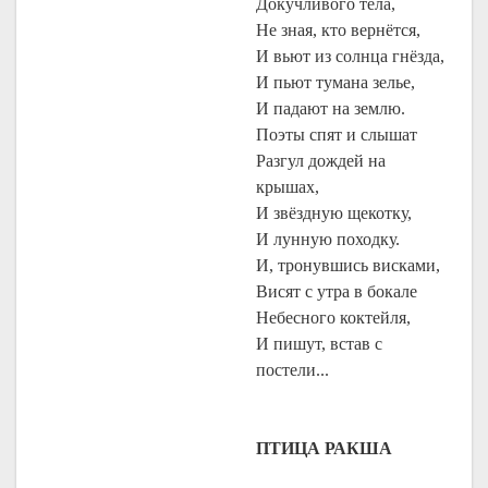
Докучливого тела,
Не зная, кто вернётся,
И вьют из солнца гнёзда,
И пьют тумана зелье,
И падают на землю.
Поэты спят и слышат
Разгул дождей на
крышах,
И звёздную щекотку,
И лунную походку.
И, тронувшись висками,
Висят с утра в бокале
Небесного коктейля,
И пишут, встав с
постели...
ПТИЦА РАКША