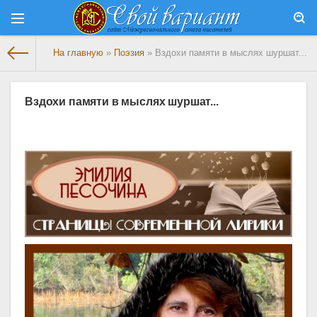
На главную
»
Поэзия
» Вздохи памяти в мыслях шуршат...
Вздохи памяти в мыслях шуршат...