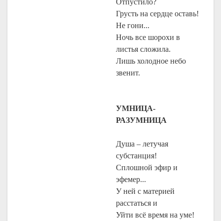
Отпустило?
Грусть на сердце оставь!
Не гони...
Ночь все шорохи в
листья сложила.
Лишь холодное небо
звенит.
УМНИЦА-
РАЗУМНИЦА
Душа – летучая
субстанция!
Сплошной эфир и
эфемер...
У ней с материей
расстаться и
Уйти всё время на уме!