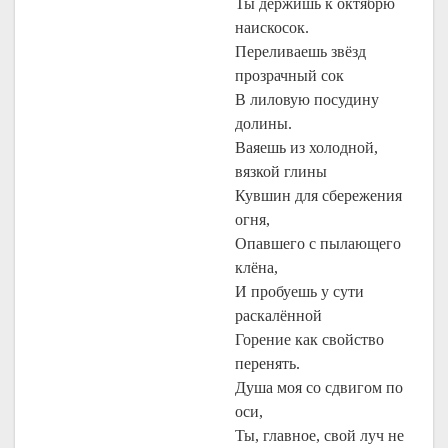
Ты держишь к октябрю
наискосок.
Переливаешь звёзд
прозрачный сок
В лиловую посудину
долины.
Ваяешь из холодной,
вязкой глины
Кувшин для сбережения
огня,
Опавшего с пылающего
клёна,
И пробуешь у сути
раскалённой
Горение как свойство
перенять.
Душа моя со сдвигом по
оси,
Ты, главное, свой луч не