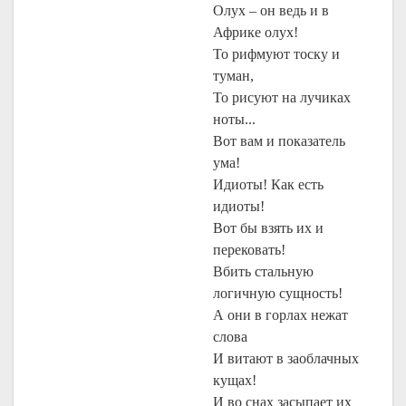
Олух – он ведь и в
Африке олух!
То рифмуют тоску и
туман,
То рисуют на лучиках
ноты...
Вот вам и показатель
ума!
Идиоты! Как есть
идиоты!
Вот бы взять их и
перековать!
Вбить стальную
логичную сущность!
А они в горлах нежат
слова
И витают в заоблачных
кущах!
И во снах засыпает их