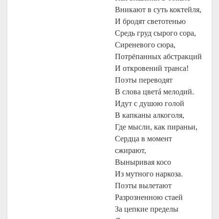
Вникают в суть коктейля,
И бродят светотенью
Средь груд сырого сора,
Сиреневого сюра,
Потрёпанных абстракций
И откровений транса!
Поэты переводят
В слова цветá мелодий.
Идут с душою голой
В капканы алкоголя,
Где мысли, как пираньи,
Сердца в момент
сжирают,
Выныривая косо
Из мутного наркоза.
Поэты вылетают
Разрозненною стаей
За цепкие пределы