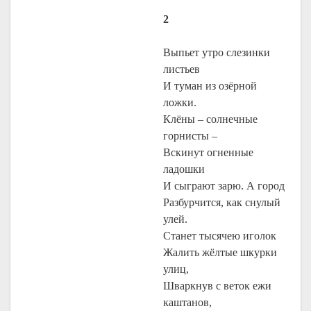
2
Выпьет утро слезинки
листьев
И туман из озёрной
ложки.
Клёны – солнечные
горнисты –
Вскинут огненные
ладошки
И сыграют зарю. А город
Разбурчится, как снулый
улей.
Станет тысячею иголок
Жалить жёлтые шкурки
улиц,
Шваркнув с веток ежи
каштанов,