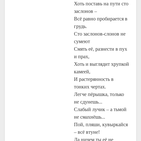
Хоть поставь на пути сто
заслонов –
Всё равно пробирается в
грудь.
Сто заслонов-слонов не
сумеют
Смять её, разнести в пух
и прах,
Хоть и выглядит хрупкой
камеей,
И растерянность в
тонких чертах.
Легче пёрышка, только
не сдунешь...
Слабый лучик – а тьмой
не смахнёшь...
Пой, пляши, кувыркайся
– всё втуне!
Да ничем ты её не