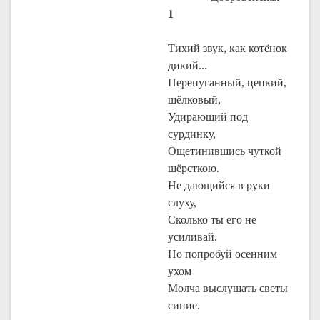
1
Тихий звук, как котёнок
дикий...
Перепуганный, цепкий,
шёлковый,
Удирающий под
сурдинку,
Ощетинившись чуткой
шёрсткою.
Не дающийся в руки
слуху,
Сколько ты его не
усиливай.
Но попробуй осенним
ухом
Молча выслушать светы
синие.