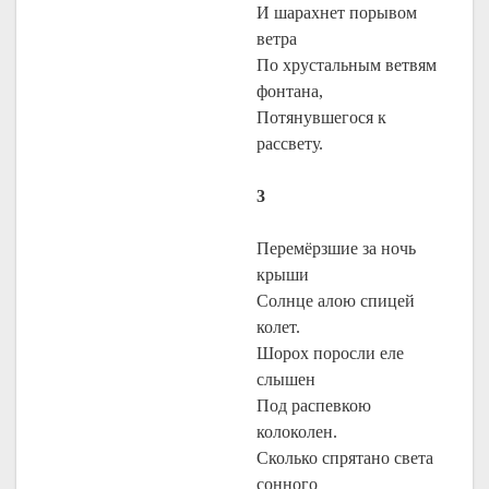
И шарахнет порывом
ветра
По хрустальным ветвям
фонтана,
Потянувшегося к
рассвету.
3
Перемёрзшие за ночь
крыши
Солнце алою спицей
колет.
Шорох поросли еле
слышен
Под распевкою
колоколен.
Сколько спрятано света
сонного