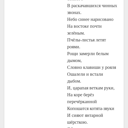
В раскачавшихся чинных
звонах.
Небо синее нарисовано
На востоке почти
зелёным.
Пчёлы-листья летят
роями.
Рощи замерли белым
дымом,
Словно клавиши у рояля
Ошалели и встали
дыбом.
И, царапая веткам руки,
На коре берёз
перечёрканной
Копошатся котята-звуки
И сияют янтарной
шёрсткою.