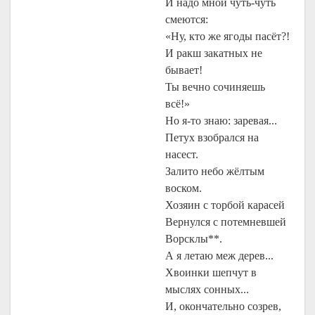
И надо мной чуть-чуть
смеются:
«Ну, кто же ягоды пасёт?!
И ракш закатных не
бывает!
Ты вечно сочиняешь
всё!»
Но я-то знаю: заревая...
Петух взобрался на
насест.
Залито небо жёлтым
воском.
Хозяин с торбой карасей
Вернулся с потемневшей
Ворсклы**.
А я летаю меж дерев...
Хвоинки шепчут в
мыслях сонных...
И, окончательно созрев,