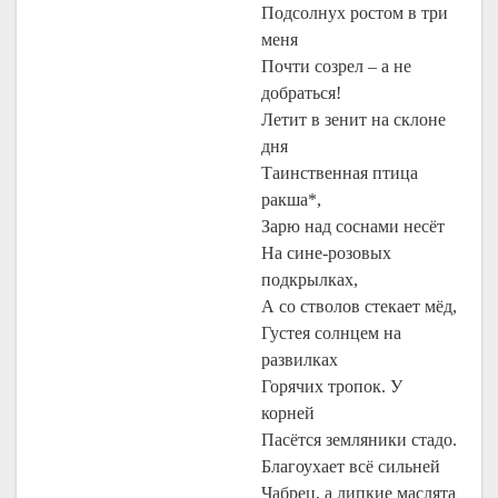
Подсолнух ростом в три
меня
Почти созрел – а не
добраться!
Летит в зенит на склоне
дня
Таинственная птица
ракша*,
Зарю над соснами несёт
На сине-розовых
подкрылках,
А со стволов стекает мёд,
Густея солнцем на
развилках
Горячих тропок. У
корней
Пасётся земляники стадо.
Благоухает всё сильней
Чабрец, а липкие маслята