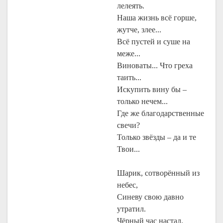
лелеять.
Наша жизнь всё горше,
жутче, злее...
Всё пустей и суше на
меже...
Виноваты... Что греха
таить...
Искупить вину бы –
только нечем...
Где же благодарственные
свечи?
Только звёзды – да и те
Твои...
Шарик, сотворённый из
небес,
Синеву свою давно
утратил.
Чёрный час настал.