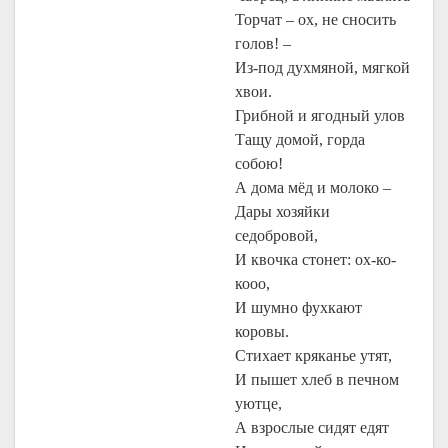
Торчат – ох, не сносить
голов! –
Из-под духмяной, мягкой
хвои.
Грибной и ягодный улов
Тащу домой, горда
собою!
А дома мёд и молоко –
Дары хозяйки
седобровой,
И квочка стонет: ох-ко-
кооо,
И шумно фухкают
коровы.
Стихает кряканье утят,
И пышет хлеб в печном
уютце,
А взрослые сидят едят