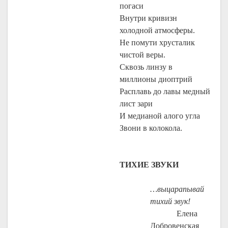
погаси
Внутри кривизн
холодной атмосферы.
Не помути хрусталик
чистой веры.
Сквозь линзу в
миллионы диоптрий
Расплавь до лавы медный
лист зари
И медианой алого угла
Звони в колокола.
ТИХИЕ ЗВУКИ
…выцарапывай
тихий звук!
Елена
Добровенская