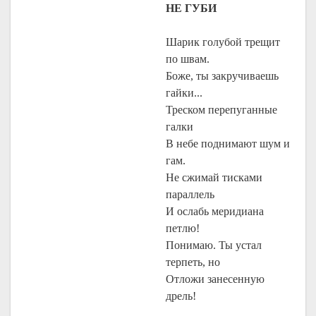
НЕ ГУБИ
Шарик голубой трещит
по швам.
Боже, ты закручиваешь
гайки...
Треском перепуганные
галки
В небе поднимают шум и
гам.
Не сжимай тисками
параллель
И ослабь меридиана
петлю!
Понимаю. Ты устал
терпеть, но
Отложи занесенную
дрель!