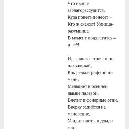
Что нынче
заблагорассудится,
Куда повеет-понесёт –
Кто ж скажет! Умница-
разумница
В момент подхватится –
и всё!
И, сколь ты строчки ни
нахваливай,
Как редкой рифмой ни
мани,
Мелькнёт в осенней
дымке палевой,
Влетит в фонарные огни,
Вверху запнётся на
мгновение,
Увидит плоть, и дом, и
сад,