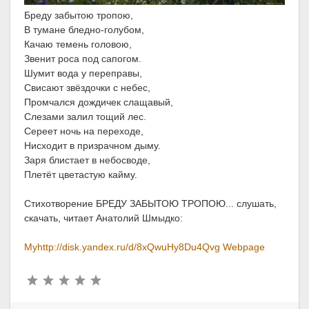
Бреду забытою тропою,
В тумане бледно-голубом,
Качаю темень головою,
Звенит роса под сапогом.
Шумит вода у переправы,
Свисают звёздочки с небес,
Промчался дождичек слащавый,
Слезами залил тощий лес.
Сереет ночь на переходе,
Нисходит в призрачном дыму.
Заря блистает в небосводе,
Плетёт цветастую кайму.
Стихотворение БРЕДУ ЗАБЫТОЮ ТРОПОЮ... слушать,
скачать, читает Анатолий Шмыдко:
Myhttp://disk.yandex.ru/d/8xQwuHy8Du4Qvg Webpage