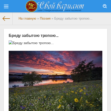
На главную
»
Поэзия
» Бреду забытою тропою...
Бреду забытою тропою...