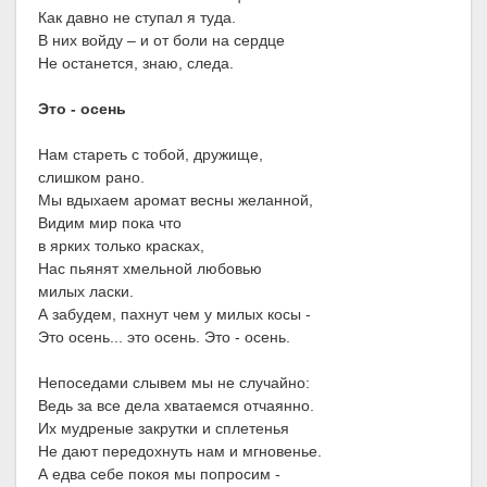
Как давно не ступал я туда.
В них войду – и от боли на сердце
Не останется, знаю, следа.
Это - осень
Нам стареть с тобой, дружище,
слишком рано.
Мы вдыхаем аромат весны желанной,
Видим мир пока что
в ярких только красках,
Нас пьянят хмельной любовью
милых ласки.
А забудем, пахнут чем у милых косы -
Это осень... это осень. Это - осень.
Непоседами слывем мы не случайно:
Ведь за все дела хватаемся отчаянно.
Их мудреные закрутки и сплетенья
Не дают передохнуть нам и мгновенье.
А едва себе покоя мы попросим -