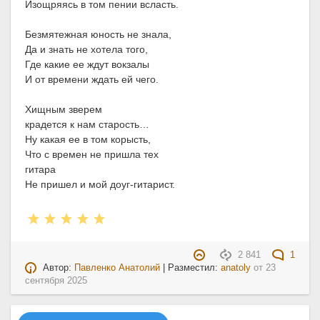
Изощряясь в том пении всласть.
Безмятежная юность не знала,
Да и знать не хотела того,
Где какие ее ждут вокзалы
И от времени ждать ей чего.
Хищным зверем
крадется к нам старость…
Ну какая ее в том корысть,
Что с времен не пришла тех
гитара
Не пришел и мой доуг-гитарист.
2 841
1
Автор:
Павленко Анатолий
| Разместил:
anatoly
от
23
сентября 2025