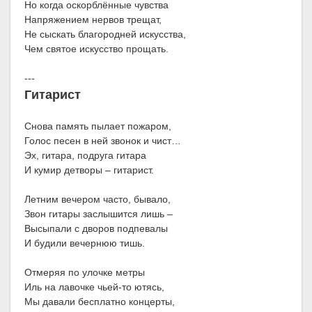
Но когда оскорблённые чувства
Напряжением нервов трещат,
Не сыскать благородней искусства,
Чем святое искусство прощать.
---
Гитарист
Снова память пылает пожаром,
Голос песен в ней звонок и чист…
Эх, гитара, подруга гитара
И кумир детворы – гитарист.
Летним вечером часто, бывало,
Звон гитары заслышится лишь –
Высыпали с дворов подпевалы
И будили вечернюю тишь.
Отмеряя по улочке метры
Иль на лавочке чьей-то ютясь,
Мы давали бесплатно концерты,