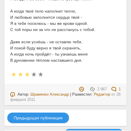
А когда твоё тело наполнит тепло,
И любовью заполнится сердце твоё -
Я в тебе поселюсь - мы же крови одной.
С той поры ни за что не расстанусь с тобой.
Даже если уснёшь - не оставлю тебя,
И покой буду верно я твой охранять,
А когда ночь пройдёт - ты узнаешь меня
В дуновении тёплом наставшего дня.
2 967
1
Автор:
Шраменко Александр
| Разместил:
Редактор
от
28
февраля 2011
Предыдущая публикация