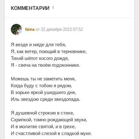
Следующая публикация
КОММЕНТАРИИ
1
faina
от 22 декабря 2013 07:52
Я везде и нигде для тебя,
Я, как ветер, поющий в терновнике,
Тихий шёпот косого дождя,
Я - свеча на твоём подоконнике.
Можешь ты не заметить меня,
Когда буду с тобою я рядом,
В зорьке яркой ушедшего дня,
Иль звездою среди звездопада.
Я душевной строкою в стихе,
Скрипкой, томно рождающей звуки,
И в молитве святой, и в грехе,
И счастливой слезой в сладкой муке.