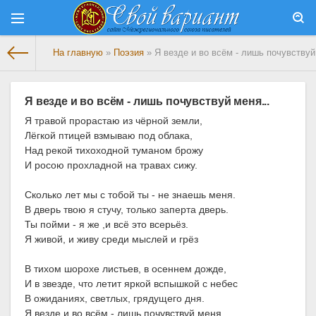
На главную
»
Поэзия
» Я везде и во всём - лишь почувствуй
Я везде и во всём - лишь почувствуй меня...
Я травой прорастаю из чёрной земли,
Лёгкой птицей взмываю под облака,
Над рекой тихоходной туманом брожу
И росою прохладной на травах сижу.
Сколько лет мы с тобой ты - не знаешь меня.
В дверь твою я стучу, только заперта дверь.
Ты пойми - я же ,и всё это всерьёз.
Я живой, и живу среди мыслей и грёз
В тихом шорохе листьев, в осеннем дожде,
И в звезде, что летит яркой вспышкой с небес
В ожиданиях, светлых, грядущего дня.
Я везде и во всём - лишь почувствуй меня