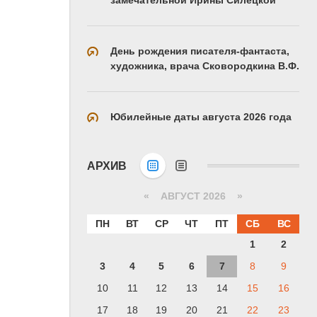
День рождения писателя-фантаста,
художника, врача Сковородкина В.Ф.
Юбилейные даты августа 2026 года
АРХИВ
«
АВГУСТ 2026 »
ПН
ВТ
СР
ЧТ
ПТ
СБ
ВС
1
2
3
4
5
6
7
8
9
10
11
12
13
14
15
16
17
18
19
20
21
22
23