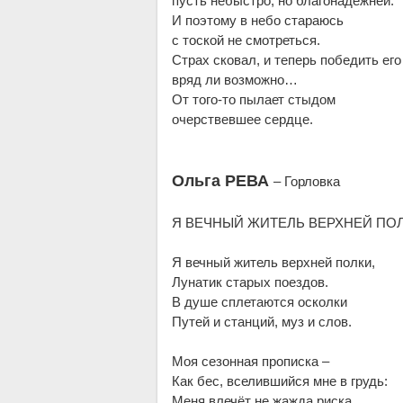
пусть небыстро, но благонадёжней.
И поэтому в небо стараюсь
с тоской не смотреться.
Страх сковал, и теперь победить его
вряд ли возможно…
От того-то пылает стыдом
очерствевшее сердце.
Ольга РЕВА
– Горловка
Я ВЕЧНЫЙ ЖИТЕЛЬ ВЕРХНЕЙ ПО
Я вечный житель верхней полки,
Лунатик старых поездов.
В душе сплетаются осколки
Путей и станций, муз и слов.
Моя сезонная прописка –
Как бес, вселившийся мне в грудь:
Меня влечёт не жажда риска,