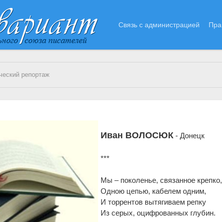
Связь с администрацией
Пра
ческий репортаж
Иван ВОЛОСЮК
- Донецк
***
Мы – поколенье, связанное крепко
Одною цепью, кабелем одним,
И торрентов вытягиваем репку
Из серых, оцифрованных глубин.