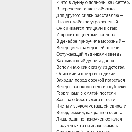
И что в лунную полночь, как сеттер,
В перелеске гоняет зайчонка.
Для другого силки расставляю –
Что как майское утро зеленый.
Он сбивается птицами в стаю
И пропитан цветами паслена.
В декабре приручила морозный –
Ветер цвета замерзшей потери,
Остужающий льдинками звезды,
Закрывающий души и двери.
Вспоминаю как сказку из детства:
Одинокий и призрачно-дикий
Заходил перед свечкой погреться
Ветер с запахом свежей клубники.
Георгинами в смятой постели
Зазываю бесстыжего в гости
Чистым звуком уставшей свирели
Ветер, рыжий, как ранняя осень.
Лишь один не приручен остался –
Посулить что не знаю взамен.
Сочиняющий даты и стансы,