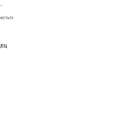
ь…
 есть!»
ДЕЦ