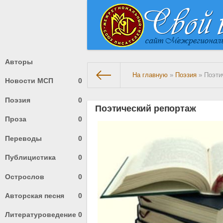
Авторы
На главную
»
Поэзия
» Поэти
Новости МСП
0
Поэзия
0
Поэтический репортаж
Проза
0
Переводы
0
Публицистика
0
Острослов
0
Авторская песня
0
Литературоведение
0