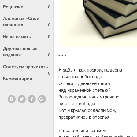
Рецензии
0
Альманах «Свой
вариант»
0
Наша память
0
Дружественные
издания
0
* * *
Советуем прочитать
Я забыл, как прекрасна весна
0
с высоты небосвода.
Комментарии
Отчего я давно не летал
над израненной степью?
За последние годы утрачено
чувство свободы,
Вот и крылья ослабли мои,
превратились в отрепья.
Я всё больше пешком,