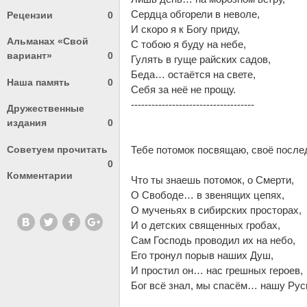
Сердца обгорели в неволе,
Рецензии
0
И скоро я к Богу приду,
Альманах «Свой
С тобою я буду на небе,
вариант»
0
Гулять в гуще райских садов,
Беда… остаётся на свете,
Наша память
0
Себя за неё не прощу.
------------------------------------
Дружественные
издания
0
Советуем прочитать
Тебе потомок посвящаю, своё послед
0
Комментарии
Что ты знаешь потомок, о Смерти,
О Свободе… в звенящих цепях,
О мученьях в сибирских просторах,
И о детских священных гробах,
Сам Господь проводил их на небо,
Его тронул порыв наших Душ,
И простил он… нас грешных героев,
Бог всё знал, мы спасём… нашу Ру