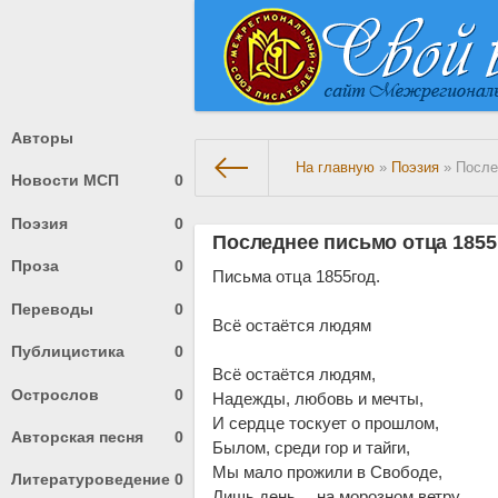
Авторы
На главную
»
Поэзия
» После
Новости МСП
0
Поэзия
0
Последнее письмо отца 1855 
Проза
0
Письма отца 1855год.
Переводы
0
Всё остаётся людям
Публицистика
0
Всё остаётся людям,
Острослов
0
Надежды, любовь и мечты,
И сердце тоскует о прошлом,
Авторская песня
0
Былом, среди гор и тайги,
Мы мало прожили в Свободе,
Литературоведение
0
Лишь день… на морозном ветру,