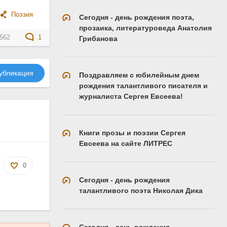
Поэзия
Сегодня - день рождения поэта,
прозаика, литературоведа Анатолия
562
1
Грибанова
убликация
Поздравляем с юбилейным днем
рождения талантливого писателя и
журналиста Сергея Евсеева!
Книги прозы и поэзии Сергея
Евсеева на сайте ЛИТРЕС
0
Сегодня - день рождения
талантливого поэта Николая Дика
Сегодня - день рождения