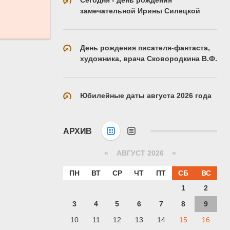
замечательной Ирины Силецкой
День рождения писателя-фантаста,
художника, врача Сковородкина В.Ф.
Юбилейные даты августа 2026 года
АРХИВ
«
АВГУСТ 2026 »
ПН
ВТ
СР
ЧТ
ПТ
СБ
ВС
1
2
3
4
5
6
7
8
9
10
11
12
13
14
15
16