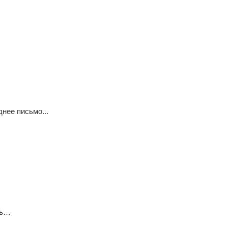
нее письмо...
сь…