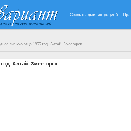
Связь с администрацией
Пра
днее письмо отца 1855 год .Алтай. Змеегорск.
год .Алтай. Змеегорск.