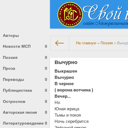
Авторы
На главную
»
Поэзия
» Вычу
Новости МСП
0
Поэзия
0
Вычурно
Проза
0
Выкрашен
Вычурно
Переводы
0
В черное
( ворона вотчина )
Публицистика
0
Вечер...
Острослов
0
Но
Юная жрица
Авторская песня
0
Тьмы и покоя
Ночь серебрится
Литературоведение
0
Звёздной рекою.