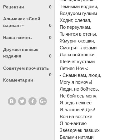
Тёмными водами,
Рецензии
0
Воздухом гулким
Альманах «Свой
Ходит, слепая,
вариант»
0
По переулкам,
Тычится в стены,
Наша память
0
Жмурит окошки,
Смотрит глазами
Дружественные
Ласковой кошки.
издания
0
Шепчет кустами
Советуем прочитать
Летняя Ночь:
0
- Снами вам, люди,
Комментарии
Могу я помочь!
Люди, не бойтесь,
Не бойтесь меня,
Я ведь нежнее
И ласковей Дня!
Вон на востоке
Я по-наитию
Звёздочек павших
Белыми нитями