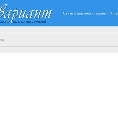
Связь с администрацией
Пра
рно