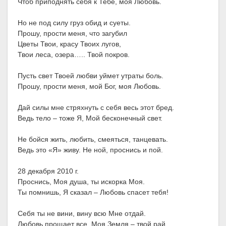
Чтоб приподнять себя к Тебе, моя Любовь.
Но не под силу груз обид и суеты.
Прошу, прости меня, что загубил
Цветы Твои, красу Твоих лугов,
Твои леса, озера….. Твой покров.
Пусть свет Твоей любви уймет утраты боль.
Прошу, прости меня, мой Бог, моя Любовь.
Дай силы мне стряхнуть с себя весь этот бред.
Ведь тело – тоже Я, Мой бесконечный свет.
Не бойся жить, любить, смеяться, танцевать.
Ведь это «Я» живу. Не ной, проснись и пой.
28 декабря 2010 г.
Проснись, Моя душа, ты искорка Моя.
Ты помнишь, Я сказал – Любовь спасет тебя!
Себя ты не вини, вину всю Мне отдай.
Любовь прощает все. Моя Земля – твой рай.