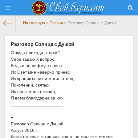
На главную
»
Поэзия
» Разговор Солнца с Душой
Разговор Солнца с Душой
Откуда приходят стихи?
Себе задаю я вопрос.
Ведь я не рифмую слова.
Их Свет мне наверно принес
Из хроник своих и могил отцов,
Поколений, святых.
Их опыт меня оживил,
Я всем благодарна за них.
_____________________
♦
Разговор Солнца с Душой
Август 2010 г
Когда на даче, в тишине, одна, на грядке я стояла,