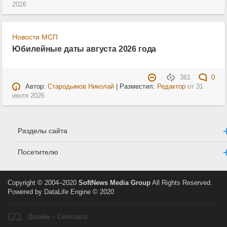
2026
Новости МСП
Юбилейные даты августа 2026 года
361
0
Автор:
Стародымов Николай
| Разместил:
Редактор
от
31
июля 2026
Разделы сайта
Посетителю
Copyright © 2004–2020
SoftNews Media Group
All Rights Reserved.
Powered by DataLife Engine © 2020
Дизайн – Centroarts