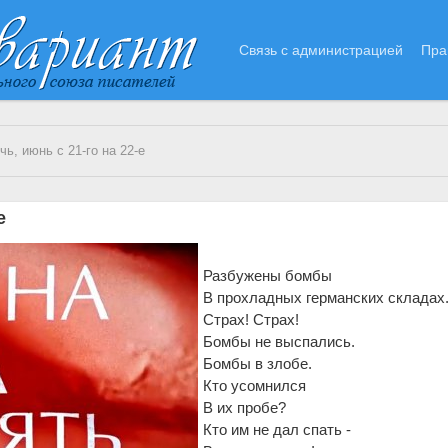
Связь с администрацией
Пра
ь, июнь с 21-го на 22-е
е
Разбужены бомбы
В прохладных германских складах
Страх! Страх!
Бомбы не выспались.
Бомбы в злобе.
Кто усомнился
В их пробе?
Кто им не дал спать -