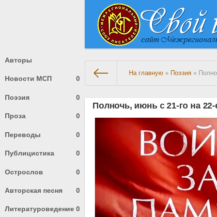
Авторы
На главную
»
Поэзия
» Полноч
Новости МСП
0
Поэзия
0
Полночь, июнь с 21-го на 22-
Проза
0
Переводы
0
Публицистика
0
Острослов
0
Авторская песня
0
Литературоведение
0