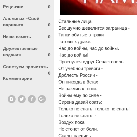
Рецензии
0
Альманах «Свой
Стальные лица.
вариант»
0
Бесшумно шевелится заграница -
Танки обутые в траки
Наша память
0
Готовы к драке.
Час до войны, час до войны.
Дружественные
издания
0
Час до войны!
Проснулся вдруг Севастополь
Советуем прочитать
От учебной тревоги -
0
Доблесть России -
Комментарии
Он никогда в бегах
Не разминал ноги.
Войны ему по силе -
Сирена давай орать:
Только не спать, только не спать!
Только не спать! -
Воздух пока
Не стонет от боли.
Скалы наелись