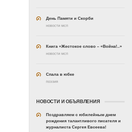
День Памяти и Скорби
новости мсп
Книга «Жестокое слово – «Война!..»
новости мсп
Спала в юбке
поэзия
НОВОСТИ И ОБЪЯВЛЕНИЯ
Поздравляем с юбилейным днем
рождения талантливого писателя и
журналиста Сергея Евсеева!