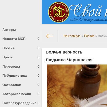
Авторы
На главную
»
Поэзия
» Волчь
Новости МСП
0
Поэзия
0
Волчья верность
Проза
0
Людмила Чернявская
Переводы
0
Публицистика
0
Острослов
0
Авторская песня
0
Литературоведение
0