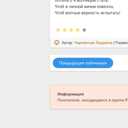
Хотела б я волчицей стать,
Чтоб в личной жизни повезло,
Чтоб волчью верность испытать!
Автор:
Чернявская Людмила
| Разме
Предыдущая публикация
Информация
Посетители, находящиеся в группе
Г