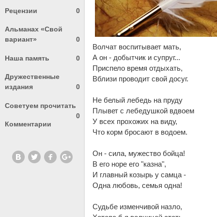
Рецензии
0
Альманах «Свой
вариант»
0
Волчат воспитывает мать,
А он - добытчик и супруг...
Наша память
0
Приспело время отдыхать,
Дружественные
Вблизи проводит свой досуг.
издания
0
Не белый лебедь на пруду
Советуем прочитать
Плывет с лебедушкой вдвоем
0
У всех прохожих на виду,
Комментарии
Что корм бросают в водоем.
Он - сила, мужество бойца!
В его норе его "казна",
И главный козырь у самца -
Одна любовь, семья одна!
Судьбе изменчивой назло,